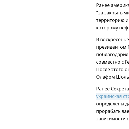
Ранее америка
"за закрытыми
территорию и
которому нефт
В воскресень
президентом 
поблагодарил
совместно с Г
После этого о
Олафом Шоль
Ранее Секрет
украинская ст
определены д
прорабатывает
зависимости о