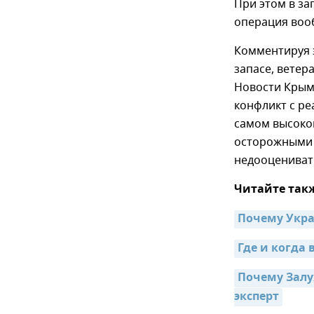
При этом в за
операция воо
Комментируя э
запасе, ветер
Новости Крым,
конфликт с ре
самом высоком
осторожными н
недооцениват
Читайте так
Почему Укра
Где и когда
Почему Залу
эксперт