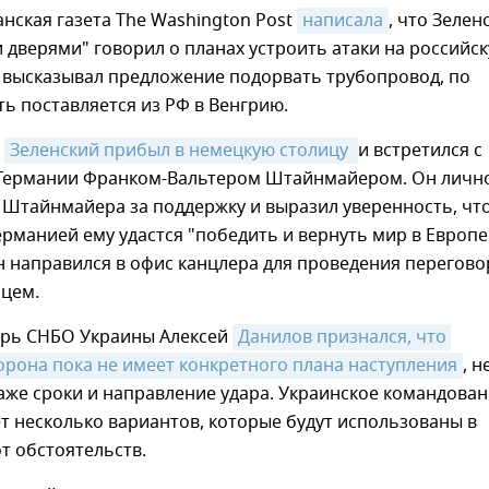
нская газета The Washington Post
написала
, что Зелен
 дверями" говорил о планах устроить атаки на российс
 высказывал предложение подорвать трубопровод, по
ь поставляется из РФ в Венгрию.
е
Зеленский прибыл в немецкую столицу 
и встретился с
Германии Франком-Вальтером Штайнмайером. Он личн
 Штайнмайера за поддержку и выразил уверенность, чт
ерманией ему удастся "победить и вернуть мир в Европе
н направился в офис канцлера для проведения перегово
цем.
арь СНБО Украины Алексей
Данилов признался, что 
орона пока не имеет конкретного плана наступления
, н
аже сроки и направление удара. Украинское командова
 несколько вариантов, которые будут использованы в
т обстоятельств.