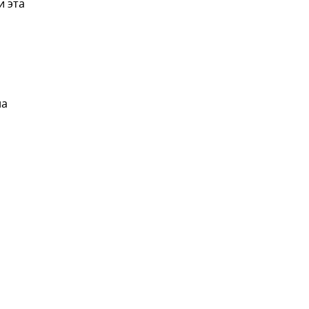
и эта
на