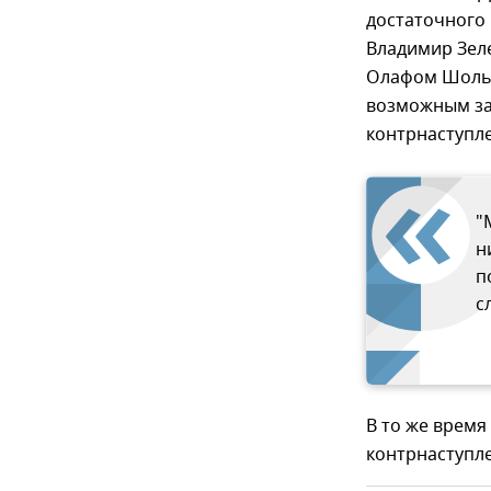
достаточного 
Владимир Зел
Олафом Шольце
возможным за
контрнаступл
"
н
п
с
В то же время
контрнаступлен