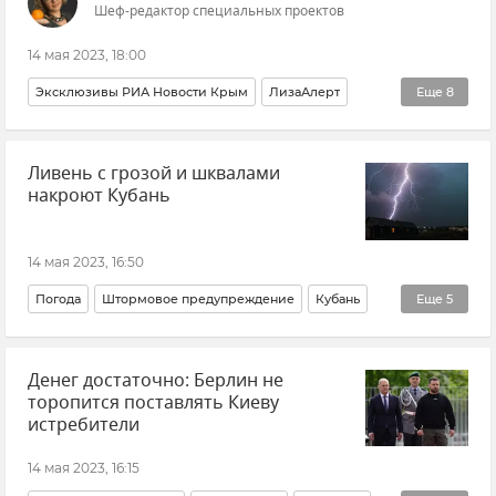
Шеф-редактор специальных проектов
14 мая 2023, 18:00
Эксклюзивы РИА Новости Крым
ЛизаАлерт
Еще
8
Крым
Новости Крыма
Общество
Авторы
Ливень с грозой и шквалами
Поиск людей на новых территориях России
накроют Кубань
Поиск людей
Симферопольский район
Юлия Бабина
14 мая 2023, 16:50
Погода
Штормовое предупреждение
Кубань
Еще
5
Краснодарский край
Денег достаточно: Берлин не
МЧС РФ (Министерство чрезвычайных ситуаций Российской Федерации)
торопится поставлять Киеву
Общество
Безопасность
Новости
истребители
14 мая 2023, 16:15