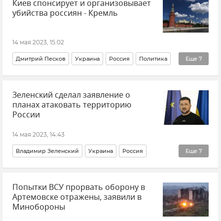
Киев спонсирует и организовывает
Вооруженные силы России
Армия и флот
убийства россиян - Кремль
Украина
Россия
Новости
Новости СВО
14 мая 2023, 15:02
Дмитрий Песков
Украина
Россия
Политика
Еще
7
Кремль
Москва
Новости
Внешняя политика
Зеленский сделал заявление о
Теракт
Кирилл Буданов*
русский народ
планах атаковать территорию
России
14 мая 2023, 14:43
Владимир Зеленский
Украина
Россия
Еще
7
Новости СВО
Политика
Германия
Берлин
Попытки ВСУ прорвать оборону в
Новости
Контрнаступление ВСУ
Безопасность
Артемовске отражены, заявили в
Минобороны