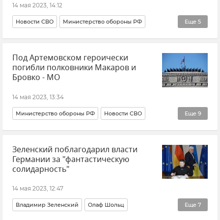
14 мая 2023, 14:12
Новости СВО
Министерство обороны РФ
Еще
5
Украина
Россия
Вооруженные силы России
Под Артемовском героически
ВСУ (Вооруженные силы Украины)
Новости
погибли полковники Макаров и
Бровко - МО
14 мая 2023, 13:34
Министерство обороны РФ
Новости СВО
Еще
9
Армия и флот
Вооруженные силы России
Зеленский поблагодарил власти
Новости
ВСУ (Вооруженные силы Украины)
Германии за "фантастическую
Россия
Украина
Вячеслав Макаров
солидарность"
Евгений Бровко
Утраты
14 мая 2023, 12:47
Владимир Зеленский
Олаф Шольц
Еще
7