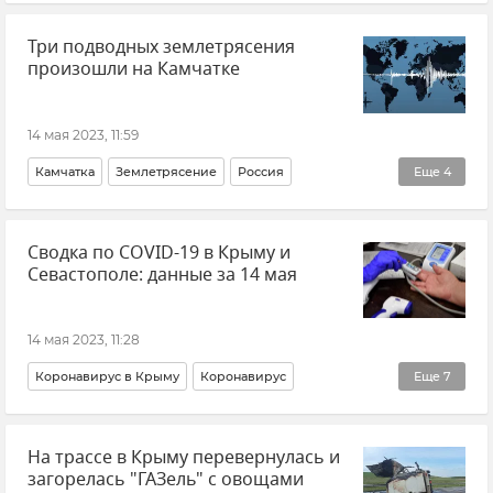
Франк-Вальтер Штайнмайер
Германия
Украина
Три подводных землетрясения
Берлин
Политика
Новости
В мире
произошли на Камчатке
14 мая 2023, 11:59
Камчатка
Землетрясение
Россия
Еще
4
МЧС РФ (Министерство чрезвычайных ситуаций Российской Федерации)
Сводка по COVID-19 в Крыму и
Происшествия
Тихий океан
Новости
Севастополе: данные за 14 мая
14 мая 2023, 11:28
Коронавирус в Крыму
Коронавирус
Еще
7
Распространение коронавируса в РФ
Крым
На трассе в Крыму перевернулась и
Севастополь
Новости Крыма
загорелась "ГАЗель" с овощами