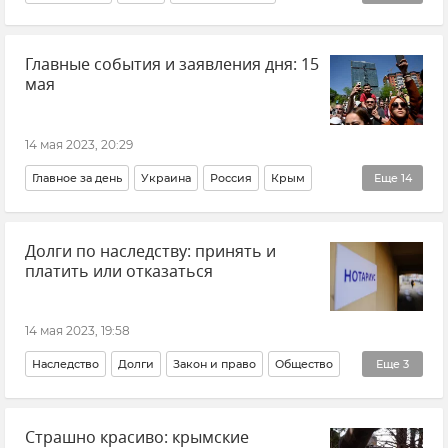
Михаил Развожаев
Главные события и заявления дня: 15
Безопасность Республики Крым и Севастополя
мая
ЧФ РФ (Черноморский флот Российской Федерации)
Армия и флот
14 мая 2023, 20:29
Главное за день
Украина
Россия
Крым
Еще
14
Турция
Политика
Реджеп Тайип Эрдоган
Долги по наследству: принять и
Кемаль Кылычдароглу
Владимир Константинов
платить или отказаться
Государственный совет РК (Госсовет)
Германия
Олаф Шольц
Владимир Зеленский
Новости
14 мая 2023, 19:58
Новости СВО
ВСУ (Вооруженные силы Украины)
Наследство
Долги
Закон и право
Общество
Еще
3
Вячеслав Макаров
Евгений Бровко
Совет эксперта
Россия
Новости
Страшно красиво: крымские