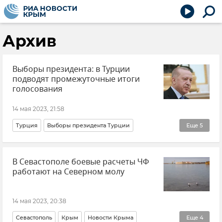
Архив
Выборы президента: в Турции
подводят промежуточные итоги
голосования
14 мая 2023, 21:58
Турция
Выборы президента Турции
Еще
5
Реджеп Тайип Эрдоган
Кемаль Кылычдароглу
В Севастополе боевые расчеты ЧФ
Политика
В мире
Новости
работают на Северном молу
14 мая 2023, 20:38
Севастополь
Крым
Новости Крыма
Еще
4