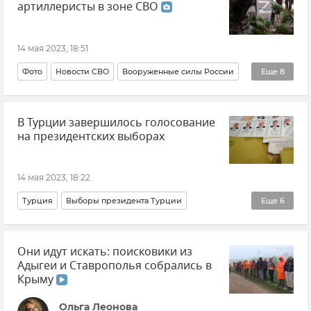
артиллеристы в зоне СВО
14 мая 2023, 18:51
Фото
Новости СВО
Вооруженные силы России
Еще
8
Армия и флот
Россия
Оружие
В Турции завершилось голосование
Министерство обороны РФ
Крым
Украина
на президентских выборах
Эксклюзивы РИА Новости Крым
Новые регионы России глазами РИА Новости Крым
14 мая 2023, 18:22
Турция
Выборы президента Турции
Еще
6
Реджеп Тайип Эрдоган
Кемаль Кылычдароглу
Они идут искать: поисковики из
В мире
Политика
Общество
Новости
Адыгеи и Ставрополья собрались в
Крыму
Ольга Леонова