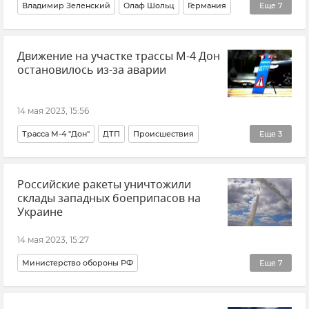
Владимир Зеленский
Олаф Шольц
Германия
Еще
7
Берлин
Украина
Движение на участке трассы М-4 Дон
Поставки западного оружия Украине
Новости СВО
остановилось из-за аварии
Политика
Новости
Россия
14 мая 2023, 15:56
Трасса М-4 "Дон"
ДТП
Происшествия
Еще
3
Ростовская область
Общество
Новости
Российские ракеты уничтожили
склады западных боеприпасов на
Украине
14 мая 2023, 15:27
Министерство обороны РФ
Еще
7
ВСУ (Вооруженные силы Украины)