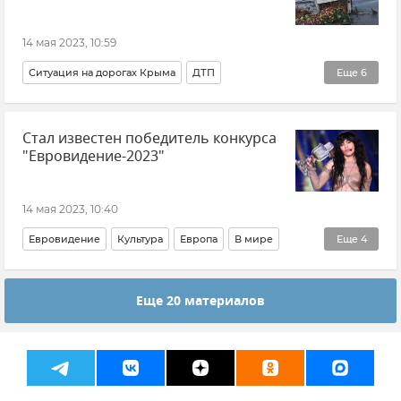
Здравоохранение в Крыму и Севастополе
Здравоохранение в России
Общество
14 мая 2023, 10:59
Ситуация на дорогах Крыма
ДТП
Еще
6
ДТП в Крыму и Севастополе
Стал известен победитель конкурса
МВД по Республике Крым
Происшествия
"Евровидение-2023"
Ленинский район
Крым
Новости Крыма
14 мая 2023, 10:40
Евровидение
Культура
Европа
В мире
Еще
4
Общество
Швеция
Новости
Еще 20 материалов
Loreen (Лорин Талхауи)