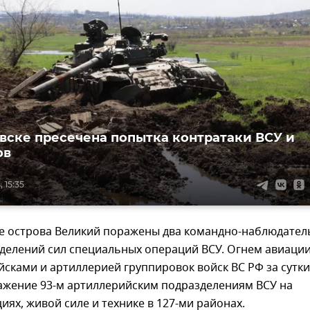
вске пресечена попытка контратаки ВСУ и
ов
 15:35
не острова Великий поражены два командно-наблюдате
делений сил специальных операций ВСУ. Огнем авиации
сками и артиллерией группировок войск ВС РФ за сутки
ажение 93-м артиллерийским подразделениям ВСУ на
иях, живой силе и технике в 127-ми районах.