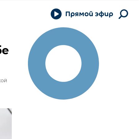
бе
кой