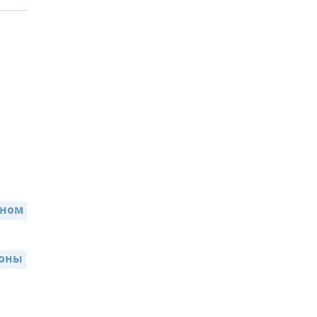
ном 
роны