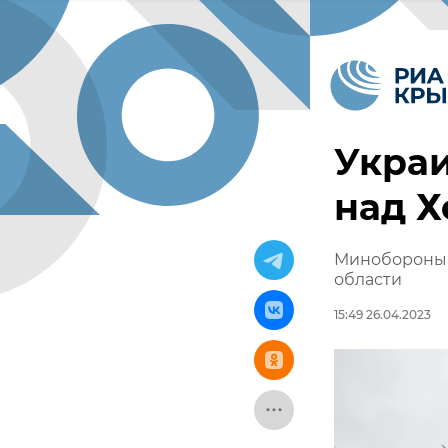
Украи
над Х
Минобороны: 
области
15:49 26.04.2023