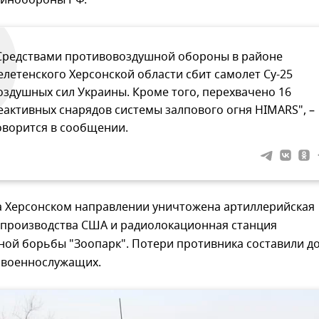
инобороны РФ.
Средствами противовоздушной обороны в районе
елетенского Херсонской области сбит самолет Су-25
оздушных сил Украины. Кроме того, перехвачено 16
еактивных снарядов системы залпового огня HIMARS", –
оворится в сообщении.
на Херсонском направлении уничтожена артиллерийская
 производства США и радиолокационная станция
ой борьбы "Зоопарк". Потери противника составили до
х военнослужащих.