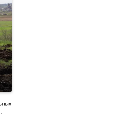
льных
,