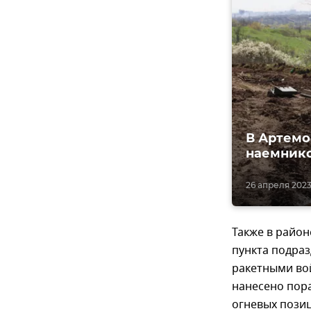
В Артемо
наемник
26 апреля 2023,
Также в райо
пункта подраз
ракетными вой
нанесено пор
огневых позиц