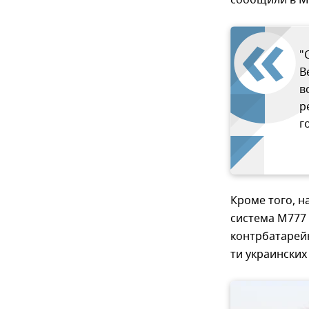
сообщили в М
"
В
в
р
г
Кроме того, 
система М777
контрбатарейн
ти украински