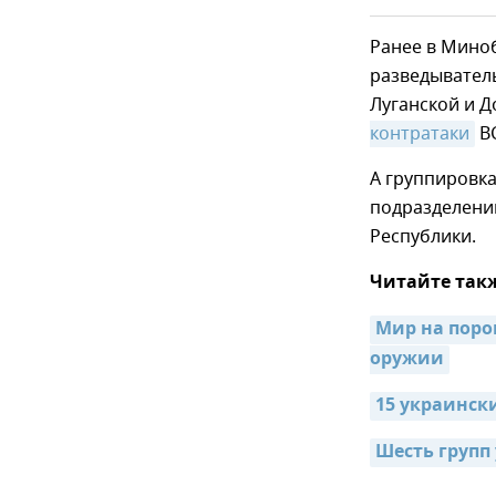
Ранее в Мино
разведыватель
Луганской и 
контратаки
ВС
А группировк
подразделени
Республики.
Читайте так
Мир на поро
оружии
15 украинск
Шесть групп