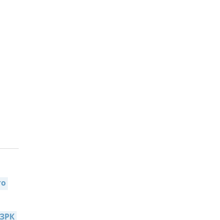
о 
ЗРК 