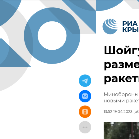
Шойгу
разм
ракет
Минобороны:
новыми раке
13:52 19.04.2023
(об