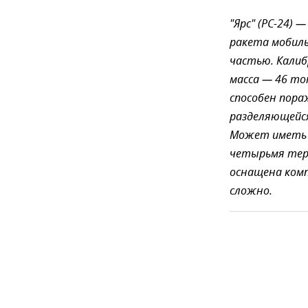
"Ярс" (РС-24
ракета мобиль
частью. Калиб
масса — 46 то
способен пора
разделяющейс
Может иметь н
четырьмя тер
оснащена комп
сложно.