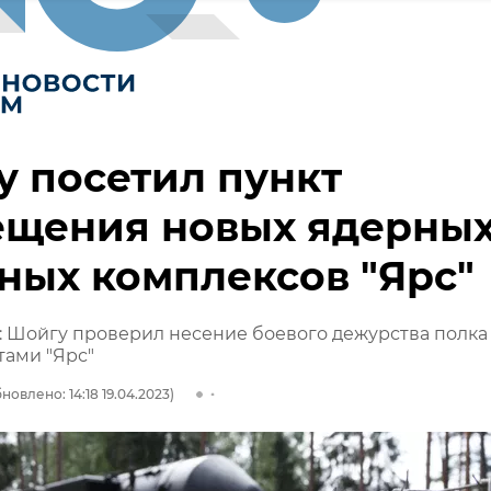
 посетил пункт
ещения новых ядерны
ных комплексов "Ярс"
 Шойгу проверил несение боевого дежурства полка
тами "Ярс"
новлено: 14:18 19.04.2023)