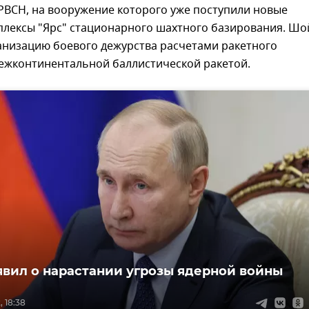
PBCH, на вооружение которого уже поступили новые
плексы "Ярс" стационарного шахтного базирования. Шо
анизацию боевого дежурства расчетами ракетного
межконтинентальной баллистической ракетой.
явил о нарастании угрозы ядерной войны
 18:38