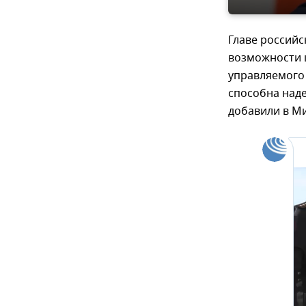
Главе россий
возможности 
управляемого
способна над
добавили в М