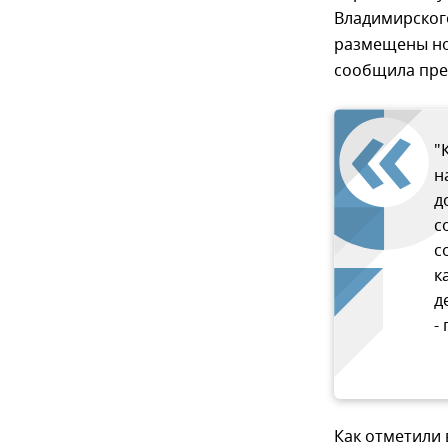
Владимирского
размещены но
сообщила пре
"
н
д
с
с
к
д
-
Как отметили 