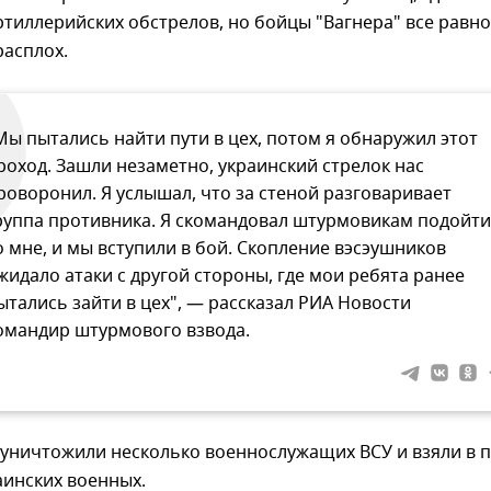
ртиллерийских обстрелов, но бойцы "Вагнера" все равно
расплох.
Мы пытались найти пути в цех, потом я обнаружил этот
роход. Зашли незаметно, украинский стрелок нас
роворонил. Я услышал, что за стеной разговаривает
руппа противника. Я скомандовал штурмовикам подойти
о мне, и мы вступили в бой. Скопление вэсэушников
жидало атаки с другой стороны, где мои ребята ранее
ытались зайти в цех", — рассказал РИА Новости
омандир штурмового взвода.
 уничтожили несколько военнослужащих ВСУ и взяли в 
аинских военных.