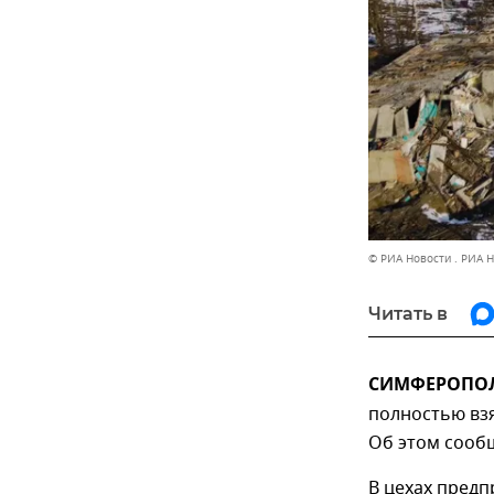
© РИА Новости . РИА 
Читать в
СИМФЕРОПОЛЬ
полностью взя
Об этом сооб
В цехах пред