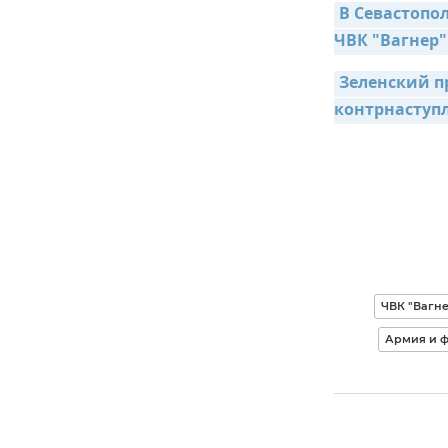
В Севастопо
ЧВК "Вагнер"
Зеленский пр
контрнаступ
ЧВК "Вагн
Армия и ф