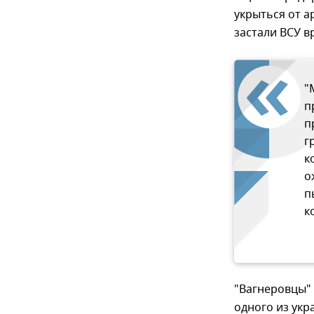
укрыться от а
застали ВСУ в
"
п
п
г
к
о
п
к
"Вагнеровцы"
одного из укр