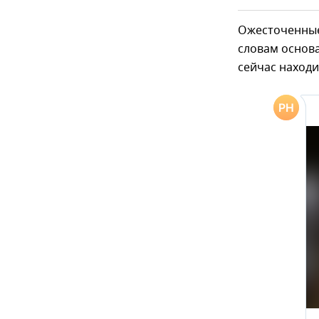
Ожесточенные 
словам основа
сейчас находи