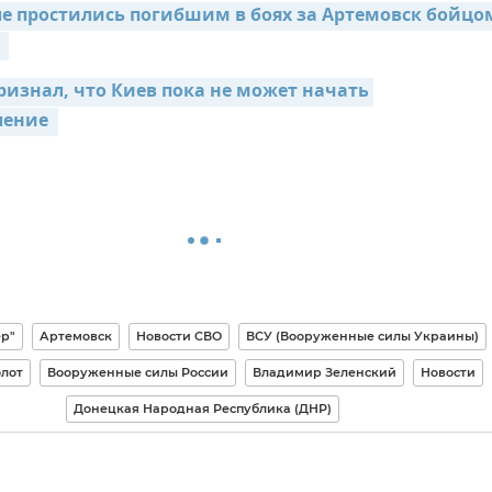
ле простились погибшим в боях за Артемовск бойцом
 
изнал, что Киев пока не может начать 
ление 
ер"
Артемовск
Новости СВО
ВСУ (Вооруженные силы Украины)
лот
Вооруженные силы России
Владимир Зеленский
Новости
Донецкая Народная Республика (ДНР)