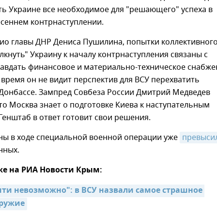
ть Украине все необходимое для "решающего" успеха в
сеннем контрнаступлении.
ио главы ДНР Дениса Пушилина, попытки коллективног
лкнуть" Украину к началу контрнаступления связаны с
авдать финансовое и материально-техническое снабже
е время он не видит перспектив для ВСУ перехватить
 Донбассе. Зампред Совбеза России Дмитрий Медведев
то Москва знает о подготовке Киева к наступательным
Генштаб в ответ готовит свои решения.
ны в ходе специальной военной операции уже
превыси
нных.
же на РИА Новости Крым:
ти невозможно": в ВСУ назвали самое страшное 
оружие