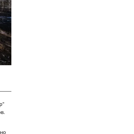
р"
в.
жно