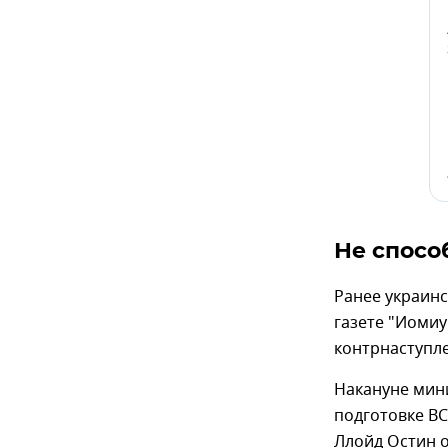
Не спосо
Ранее украин
газете "Иоми
контрнаступл
Накануне мин
подготовке ВС
Ллойд Остин о