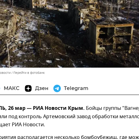
Новости
Перейти в фотобанк
МАКС
Дзен
Telegram
, 26 мар — РИА Новости Крым.
Бойцы группы "Вагне
ли под контроль Артемовский завод обработки металло
щает РИА Новости.
приятия располагается несколько бомбоубежищ, где мо