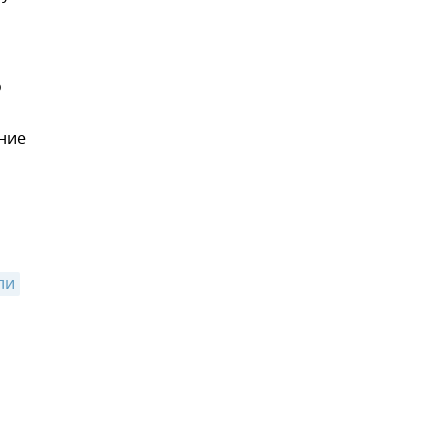
о
ние
ли