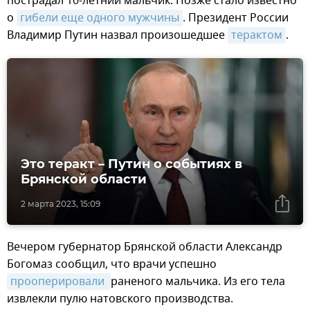
пострадал 10-летний мальчик. Позже стало известно
о
гибели еще одного мужчины
. Президент России
Владимир Путин назвал произошедшее
терактом
.
Это теракт – Путин о событиях в
Брянской области
2 марта 2023, 15:09
Вечером губернатор Брянской области Александр
Богомаз сообщил, что врачи успешно
прооперировали 
раненого мальчика. Из его тела
извлекли пулю натовского производства.