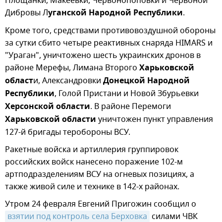
Площанки, Макеевки, Червонопоповки и Червоной
Дибровы Л
уганской Народной Республики
.
Кроме того, средствами противовоздушной обороны
за сутки сбито четыре реактивных снаряда HIMARS и
"Ураган", уничтожено шесть украинских дронов в
районе Мерефы, Лимана Второго
Харьковской
област
и, Александровки
Донецкой Народной
Республики
, Голой Пристани и Новой Збурьевки
Херсонской области
. В районе Перемоги
Харьковской области
уничтожен пункт управления
127-й бригады теробороны ВСУ.
Ракетные войска и артиллерия группировок
российских войск нанесено поражение 102-м
артподразделениям ВСУ на огневых позициях, а
также живой силе и технике в 142-х районах.
Утром 24 февраля Евгений Пригожин сообщил о
взятии под контроль села Берховка
силами ЧВК