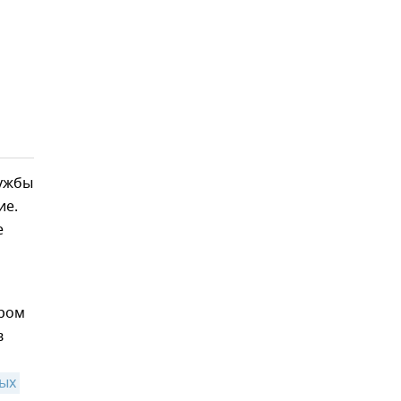
лужбы
ие.
е
ером
в
ых 