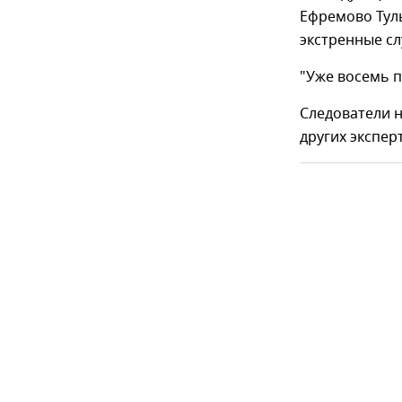
Ефремово Туль
экстренные с
"Уже восемь п
Следователи 
других экспер