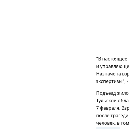
"В настоящее
и управляюще
Назначена вз
экспертизы", 
Подъезд жило
Тульской обла
7 февраля. Вз
после трагеди
человек, в то