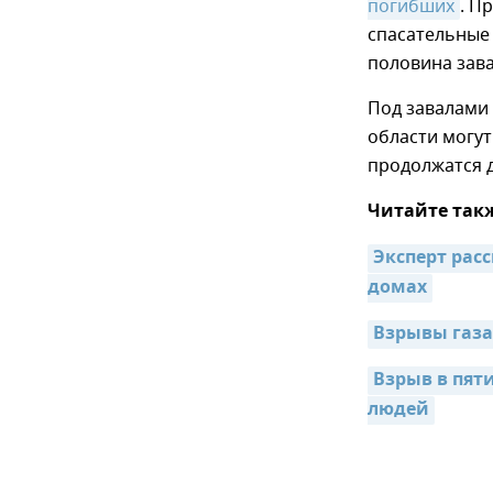
погибших
. П
спасательные 
половина зава
Под завалами
области могут
продолжатся д
Читайте так
Эксперт рас
домах
Взрывы газа
Взрыв в пяти
людей