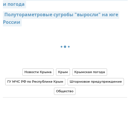
и погода
Полутораметровые сугробы "выросли" на юге 
России
Новости Крыма
Крым
Крымская погода
ГУ МЧС РФ по Республике Крым
Штормовое предупреждение
Общество