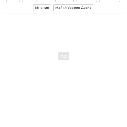
Мнения
Майкл Уоррен Дэвис