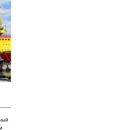
ный
м