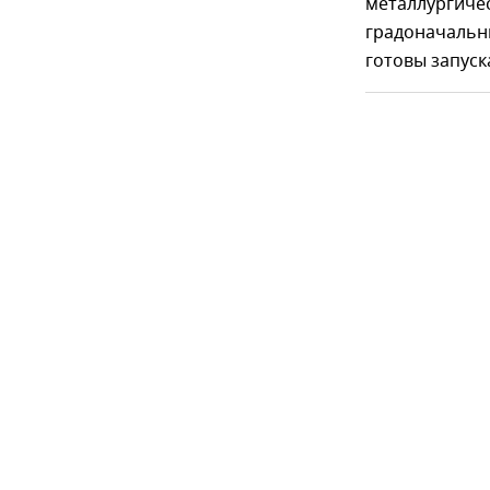
металлургичес
градоначальни
готовы запуск