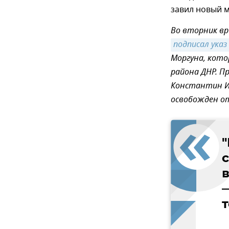
завил новый 
Во вторник вр
подписал указ
Моргуна, кото
района ДНР.
Пр
Константин Ив
освобожден о
в
т