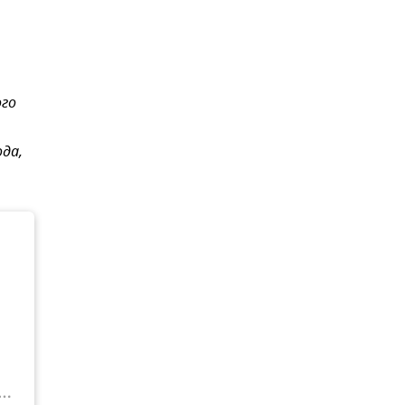
ого
да,