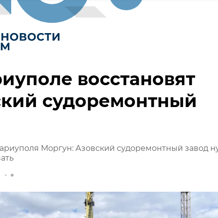
иуполе восстановят
ский судоремонтный
ариуполя Моргун: Азовский судоремонтный завод н
ать