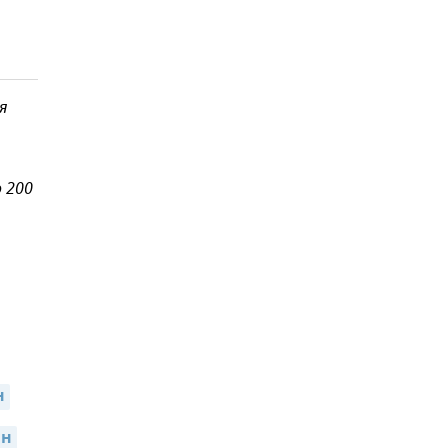
я
 200
н
ин