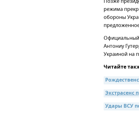
Позже презид
режима прекра
обороны Украи
предложенное
Официальный 
Антониу Гуте
Украиной на п
Читайте так
Рождественс
Экстрасенс 
Удары ВСУ п