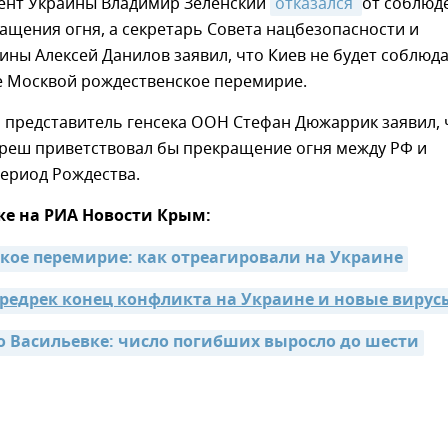
ент Украины Владимир Зеленский
отказался 
от соблюд
щения огня, а секретарь Совета нацбезопасности и
ны Алексей Данилов заявил, что Киев не будет соблюд
 Москвой рождественское перемирие.
представитель генсека ООН Стефан Дюжаррик заявил, 
рреш приветствовал бы прекращение огня между РФ и
ериод Рождества.
же на РИА Новости Крым:
кое перемирие: как отреагировали на Украине
предрек конец конфликта на Украине и новые вирус
о Васильевке: число погибших выросло до шести