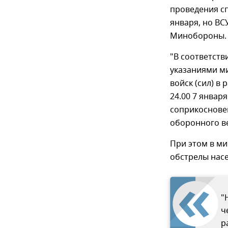
проведения с
января, но ВС
Минобороны.
"В соответств
указаниями м
войск (сил) в
24.00 7 январ
соприкоснове
оборонного в
При этом в ми
обстрелы насе
"
ч
р