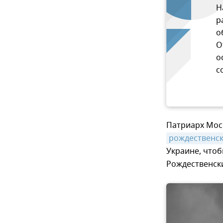
Н
р
о
О
о
с
Патриарх Моск
рождественс
Украине, чтоб
Рождественски