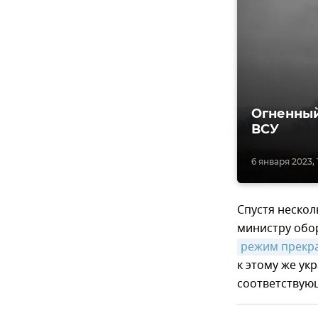
Огненный
ВСУ
6 января 2023, 1
Спустя нескол
министру обор
режим прекр
к этому же ук
соответствую