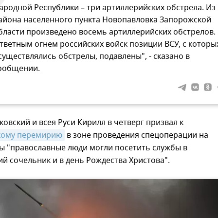
ародной Республики – три артиллерийских обстрела. Из
айона населенного пункта Новопавловка Запорожской
бласти произведено восемь артиллерийских обстрелов.
тветным огнем российских войск позиции ВСУ, с которы
существлялись обстрелы, подавлены", - сказано в
ообщении.
овский и всея Руси Кирилл в четверг призвал к
кому перемирию
в зоне проведения спецоперации на
ы "православные люди могли посетить службы в
й сочельник и в день Рождества Христова".