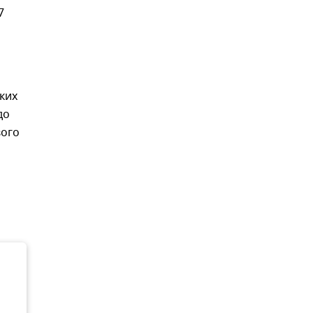
7
ких
до
вого