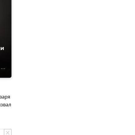
ки
нваря
извал