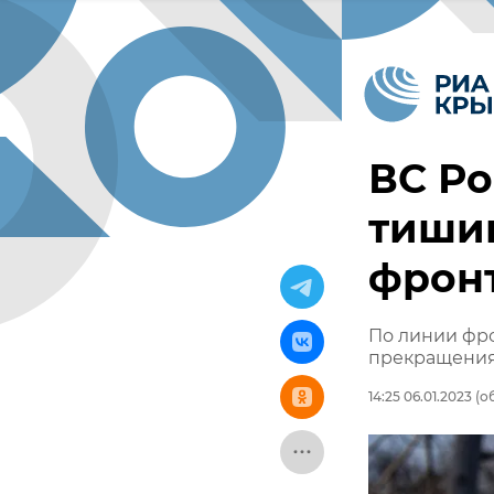
ВС Ро
тишин
фронт
По линии фр
прекращения
14:25 06.01.2023
(об