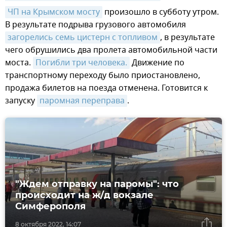
ЧП на Крымском мосту
произошло в субботу утром.
В результате подрыва грузового автомобиля
загорелись семь цистерн с топливом
, в результате
чего обрушились два пролета автомобильной части
моста.
Погибли три человека.
Движение по
транспортному переходу было приостановлено,
продажа билетов на поезда отменена. Готовится к
запуску
паромная переправа
.
"Ждем отправку на паромы": что
происходит на ж/д вокзале
Симферополя
8 октября 2022, 14:07