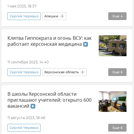
1 мая 2025, 18:37
Сергей Черевко
Алешки
Еще
4
Херсонская область
Новости
Клятва Гиппократа и огонь ВСУ: как
Происшествия
Обстрелы ВСУ
работает херсонская медицина
11 сентября 2023, 14:40
Сергей Черевко
Херсонская область
Еще
6
Эксклюзивы РИА Новости Крым
В школы Херсонской области
Жизнь в новых регионах РФ глазами РИА Новости Крым
приглашают учителей: открыто 600
Новые регионы России
вакансий
Здравоохранение в России
Новости
11 августа 2023, 18:46
Общество
Сергей Черевко
Еще
6