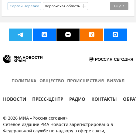
Общество
Сергей Черевко
Херсонская область
Еще
3
Образование в России
Новые регионы России
Общество
ПОЛИТИКА
ОБЩЕСТВО
ПРОИСШЕСТВИЯ
ВИЗУАЛ
НОВОСТИ
ПРЕСС-ЦЕНТР
РАДИО
КОНТАКТЫ
ОБРА
© 2026 МИА «Россия сегодня»
Сетевое издание РИА Новости зарегистрировано в
Федеральной службе по надзору в сфере связи,