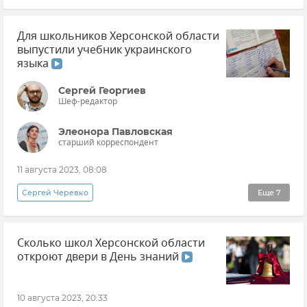
Эксклюзивы РИА Новости Крым
Для школьников Херсонской области
Образование в России
выпустили учебник украинского
Новые регионы России
Херсонская область
языка
Школа
Новости
Сергей Георгиев
Шеф-редактор
Элеонора Павловская
старший корреспондент
11 августа 2023, 08:08
Сергей Черевко
Еще
7
Эксклюзивы РИА Новости Крым
Сколько школ Херсонской области
Херсонская область
Образование в России
откроют двери в День знаний
Новые регионы России
Новости
Жизнь в новых регионах РФ глазами РИА Новости Крым
10 августа 2023, 20:33