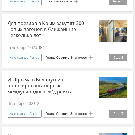
Александр Ганов
Главное за день
Еще
11
Новости Крыма
Крым
Для поездов в Крым закупят 300
Международная выставка-форум "Россия"
новых вагонов в ближайшие
Сергей Аксенов
несколько лет
Безопасность Республики Крым и Севастополя
15 декабря 2023, 18:24
Беспилотник (БПЛА, дрон)
Александр Ганов
Гранд Сервис Экспресс
Еще
5
Атаки ВСУ на Крым
Поезд "Таврия"
Железные дороги Крыма
ФАС (Федеральная антимонопольная служба)
Из Крыма в Белоруссию:
Железная дорога
Крым
анонсированы первые
Цены на яйца в Крыму
Новости Крыма
международные ж/д рейсы
Железные дороги Крыма
16 ноября 2023, 21:11
Владимир Путин (политик)
Александр Ганов
Гранд Сервис Экспресс
Еще
7
Поезд
Поезд "Таврия"
Крым