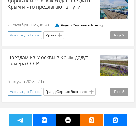
Дорога к морю: как ходят поезда в
Белоруссия
Железные дороги Крыма
Крым и что предлагают в пути
Железная дорога
Новости Крыма
26 октября 2023, 18:28
Радио Спутник в Крыму
Александр Ганов
Крым
Еще
9
Гранд Сервис Экспресс
Поезд
Поездам из Москвы в Крым дадут
Поезд "Таврия"
Железные дороги Крыма
номера СССР
Общество
Туризм в Крыму
Туризм
Внутренний туризм
Новости Крыма
6 августа 2023, 17:15
Александр Ганов
Гранд Сервис Экспресс
Еще
5
Поезд
Крым
Железные дороги Крыма
СССР
Новости