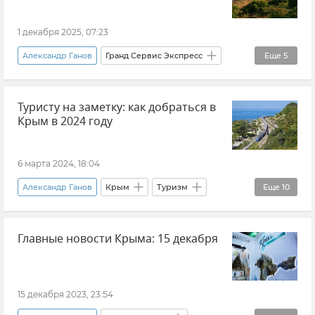
1 декабря 2025, 07:23
Александр Ганов
Гранд Сервис Экспресс
Еще
5
Поезд "Таврия"
Поезд
Транспорт
Туристу на заметку: как добраться в
Логистика
Крым
Крым в 2024 году
6 марта 2024, 18:04
Александр Ганов
Крым
Туризм
Еще
10
Поезд
Транспорт
Главные новости Крыма: 15 декабря
Железные дороги Крыма
Железная дорога
Гранд Сервис Экспресс
Поезд "Таврия"
Новости Крыма
Общество
15 декабря 2023, 23:54
Туризм в Крыму
Вадим Волченко