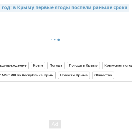
год: в Крыму первые ягоды поспели раньше срока
едупреждение
Крым
Погода
Погода в Крыму
Крымская пого
У МЧС РФ по Республике Крым
Новости Крыма
Общество