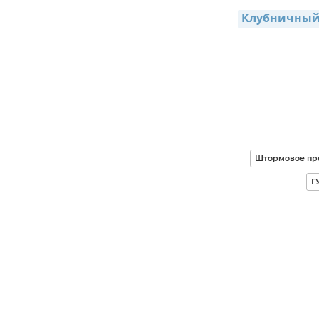
Клубничный 
Штормовое пр
Г