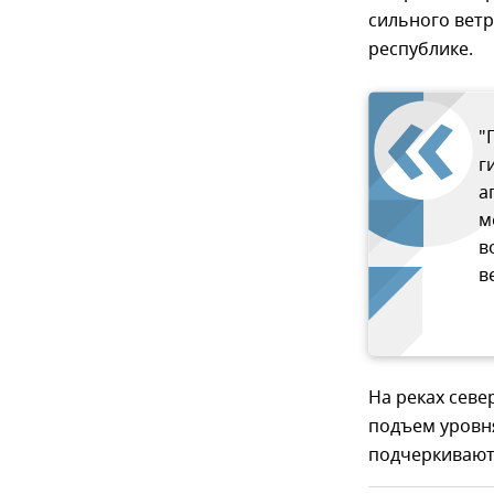
сильного ветр
республике.
"
г
а
м
в
в
На реках сев
подъем уровня
подчеркивают