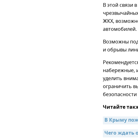
В этой связи 
чрезвычайных 
ЖКХ, возможн
автомобилей.
Возможны под
и обрывы лин
Рекомендуется
набережные, и
уделить вним
ограничить вы
безопасности 
Читайте так
В Крыму пож
Чего ждать 