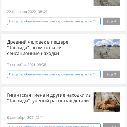
22 февраля 2022, 08:49
Пещера, обнаруженная при строительстве трассы "Таврида"
Еще
4
Туризм
Крым
Симферополь
Древний человек в пещере
Наука и технологии
"Таврида": возможны ли
сенсационные находки
11 сентября 2021, 08:36
Пещера, обнаруженная при строительстве трассы "Таврида"
Еще
2
Радио
Крым
Гигантская гиена и другие находки из
"Тавриды": ученый рассказал детали
6 сентября 2021, 15:14