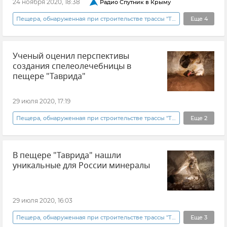
24 ноября 2020, 18:38
Радио Спутник в Крыму
Пещера, обнаруженная при строительстве трассы "Таврида"
Еще
4
Общество
Новости
Трасса Таврида
Ученый оценил перспективы
Дороги Крыма
создания спелеолечебницы в
пещере "Таврида"
29 июля 2020, 17:19
Пещера, обнаруженная при строительстве трассы "Таврида"
Еще
2
Общество
Новости
В пещере "Таврида" нашли
уникальные для России минералы
29 июля 2020, 16:03
Пещера, обнаруженная при строительстве трассы "Таврида"
Еще
3