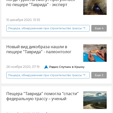
по пещере "Таврида" - эксперт
10 декабря 2020, 13:55
Пещера, обнаруженная при строительстве трассы "Таврида"
Еще
4
Общество
Новости
Новости
Новый вид дикобраза нашли в
Туризм
пещере "Таврида" - палеонтолог
26 ноября 2020, 07:19
Радио Спутник в Крыму
Пещера, обнаруженная при строительстве трассы "Таврида"
Еще
2
Общество
Новости
Пещера "Таврида" помогла "спасти"
федеральную трассу – ученый