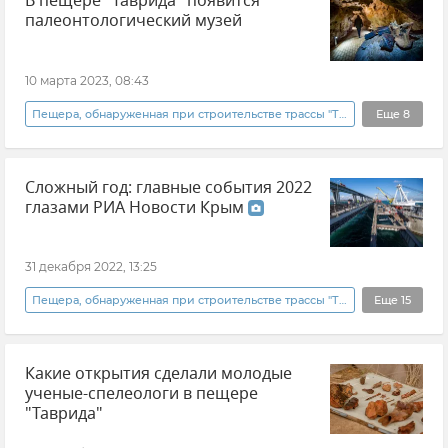
В пещере "Таврида" появится
палеонтологический музей
РГО (Русское географическое общество)
Спелеология
Пещера "Таврида"
10 марта 2023, 08:43
Пещера, обнаруженная при строительстве трассы "Таврида"
Еще
8
Крым
Пещера "Таврида"
Сложный год: главные события 2022
Белогорский район
глазами РИА Новости Крым
КФУ (Крымский федеральный университет)
Наука в Крыму: открытия и изобретения
31 декабря 2022, 13:25
Крым подземный
Общество
Пещера, обнаруженная при строительстве трассы "Таврида"
Еще
15
Новости Крыма
Фотоленты
Фото
Крым
Какие открытия сделали молодые
Общество
Погода
Новости СВО
ученые-спелеологи в пещере
Херсонская область
Запорожская область
"Таврида"
Погода в Крыму