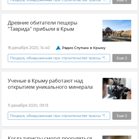
Пещера, обнаруженная при строительстве трассы "Таврида"
Еще
2
Крым
Древние обитатели пещеры
КФУ (Крымский федеральный университет)
"Таврида" прибыли в Крым
16 декабря 2020, 14:40
Радио Спутник в Крыму
Пещера, обнаруженная при строительстве трассы "Таврида"
Еще
2
Общество
Новости
Ученые в Крыму работают над
открытием уникального минерала
11 декабря 2020, 09:13
Пещера, обнаруженная при строительстве трассы "Таврида"
Еще
2
Общество
Новости
Когда туристы смогут прогуляться