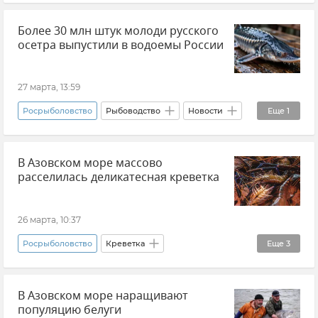
Черное море
Крым
Более 30 млн штук молоди русского
осетра выпустили в водоемы России
27 марта, 13:59
Росрыболовство
Рыбоводство
Новости
Еще
1
Рыба
В Азовском море массово
расселилась деликатесная креветка
26 марта, 10:37
Росрыболовство
Креветка
Еще
3
Азовское море
Рыболовство
Новости
В Азовском море наращивают
популяцию белуги