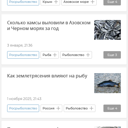
Росрыболовство
Крым
Азовское море
Еще
4
Морепродукты
Устрицы
Сколько хамсы выловили в Азовском
Правительство России
Новости
и Черном морях за год
3 января, 21:36
Росрыболовство
Рыба
Рыболовство
Еще
3
Черное море
Азовское море
Новости
Как землетрясения влияют на рыбу
1 ноября 2025, 21:43
Росрыболовство
Россия
Рыболовство
Еще
4
Рыба
Камчатка
Новости