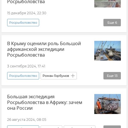
Росрыболовства
15 декабря 2024, 22:30
Росрыболовство
Еще
6
Танкеры "Волгонефть 212" и "Волгонефть 239" в Керченском проливе
В Крыму оценили роль Большой
Новости
Керченский пролив
Танкер
африканской экспедиции
Экология
Происшествия
Росрыболовства
3 сентября 2024, 17:41
Росрыболовство
Роман Горбунов
Еще
13
Рыболовство
ИнБЮМ
Севастополь
Большая экспедиция
Крым
Россия
Африка
Росрыболовства в Африку: зачем
Черное море
Азовское море
она России
Средиземное море
Красное море
26 августа 2024, 08:05
Атлантический океан
Индийский океан