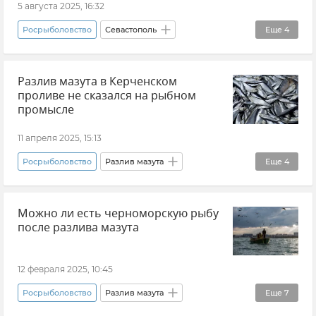
5 августа 2025, 16:32
Росрыболовство
Севастополь
Еще
4
Новости Севастополя
Разлив мазута в Керченском
Рыбный промысел в Крыму
Рыба
проливе не сказался на рыбном
Михаил Развожаев
промысле
11 апреля 2025, 15:13
Росрыболовство
Разлив мазута
Еще
4
Разлив нефтепродуктов в Черном море
Можно ли есть черноморскую рыбу
Черное море
Рыбный промысел в Крыму
после разлива мазута
Новости
12 февраля 2025, 10:45
Росрыболовство
Разлив мазута
Еще
7