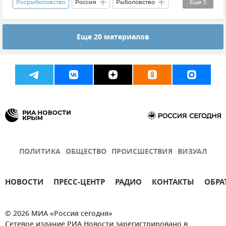
Росрыболовство
Россия
Рыболовство
Еще
5
Дальний Восток
Рыба
Африка
В мире
Еще 20 материалов
Сотрудничество
Мнения
ПОЛИТИКА
ОБЩЕСТВО
ПРОИСШЕСТВИЯ
ВИЗУАЛ
НОВОСТИ
ПРЕСС-ЦЕНТР
РАДИО
КОНТАКТЫ
ОБРА
© 2026 МИА «Россия сегодня»
Сетевое издание РИА Новости зарегистрировано в