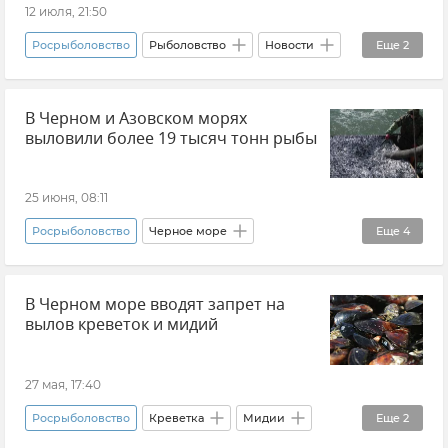
12 июля, 21:50
Росрыболовство
Рыболовство
Новости
Еще
2
Азовское море
Черное море
В Черном и Азовском морях
выловили более 19 тысяч тонн рыбы
25 июня, 08:11
Росрыболовство
Черное море
Еще
4
Азовское море
Рыба
Рыболовство
В Черном море вводят запрет на
Новости
вылов креветок и мидий
27 мая, 17:40
Росрыболовство
Креветка
Мидии
Еще
2