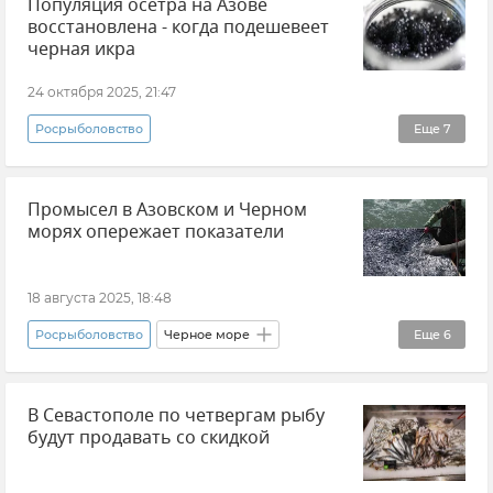
Популяция осетра на Азове
Землетрясение
восстановлена - когда подешевеет
черная икра
24 октября 2025, 21:47
Росрыболовство
Еще
7
КФУ (Крымский федеральный университет)
Промысел в Азовском и Черном
Цены в Крыму
Икра
Черная икра
морях опережает показатели
Новости
Сергей Иванов
Михаил Беляев
18 августа 2025, 18:48
Росрыболовство
Черное море
Еще
6
Азовское море
Рыболовство
В Севастополе по четвергам рыбу
Рыбный промысел в Крыму
Новости Крыма
будут продавать со скидкой
Крым
Рыба