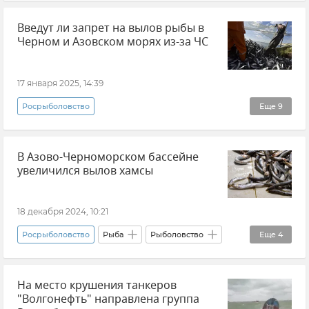
Разлив нефтепродуктов в Черном море
Введут ли запрет на вылов рыбы в
Разлив нефтепродуктов
Черное море
Черном и Азовском морях из-за ЧС
Рыба
Рыболовство
Новости
Экология
17 января 2025, 14:39
Росрыболовство
Еще
9
Разлив нефтепродуктов в Черном море
В Азово-Черноморском бассейне
Разлив нефтепродуктов
Разлив мазута
увеличился вылов хамсы
Черное море
Крым
Краснодарский край
Виталий Савельев
18 декабря 2024, 10:21
Анна Попова
Новости
Росрыболовство
Рыба
Рыболовство
Еще
4
Азово-Черноморский бассейн
Новости
На место крушения танкеров
Черное море
Азовское море
"Волгонефть" направлена группа