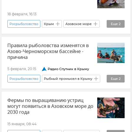
18 февраля, 16:13
Росрыболовство
Крым
Азовское море
Еще
2
Рыба
Новости Крыма
Правила рыболовства изменятся в
Азово-Черноморском бассейне -
причина
5 февраля, 20:15
Радио Спутник в Крыму
Росрыболовство
Рыбный промысел в Крыму
Еще
2
Рыба
Рыболовство
Фермы по выращиванию устриц
могут появиться в Азовском море до
2030 года
15 января, 08:44