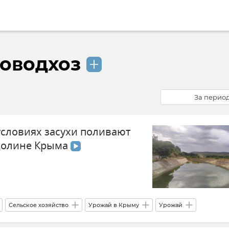
оводхоз
За перио
 условиях засухи поливают
 долине Крыма
Сельское хозяйство
Урожай в Крыму
Урожай
ение сельхозземель в Крыму
Вода в Крыму