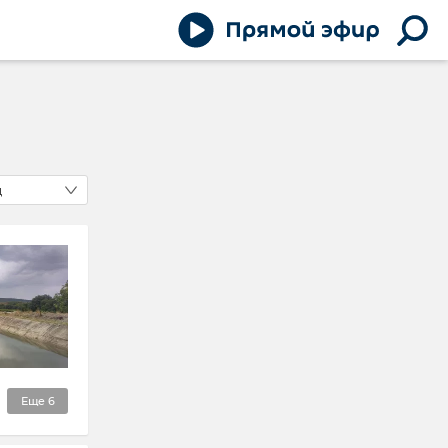
д
Еще
6