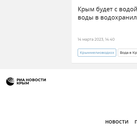
Крым будет с водой
Бахчисарайский район
Г
воды в водохрани
14 марта 2023, 14:40
Крыммелиоводхоз
Вода в К
Госкомводхоз Крыма
Эль
НОВОСТИ