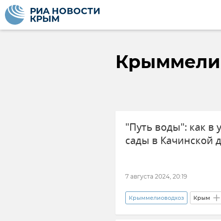
Крыммели
"Путь воды": как в
сады в Качинской
7 августа 2024, 20:19
Крыммелиоводхоз
Крым
Минсельхоз Крыма
Орош