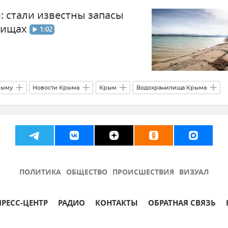
: стали известны запасы
оскомводхоз Крыма
Новости Крыма
лищах
1:02
рыму
Новости Крыма
Крым
Водохранилища Крыма
гар Кадыров
Альберт Кангиев
ПОЛИТИКА
ОБЩЕСТВО
ПРОИСШЕСТВИЯ
ВИЗУАЛ
ПРЕСС-ЦЕНТР
РАДИО
КОНТАКТЫ
ОБРАТНАЯ СВЯЗЬ