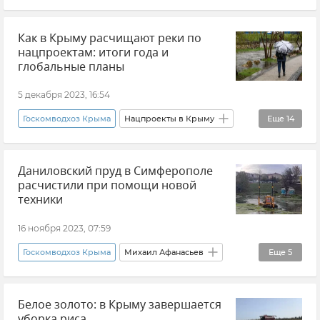
Вода Крыма
Вода в Крыму
Как в Крыму расчищают реки по
Водохранилище
Водохранилища Крыма
нацпроектам: итоги года и
Крым
Новости Крыма
глобальные планы
5 декабря 2023, 16:54
Госкомводхоз Крыма
Нацпроекты в Крыму
Еще
14
Крым
Симферополь
Экология
Даниловский пруд в Симферополе
Общество
Вода Крыма
Салгир
расчистили при помощи новой
Бахчисарайский район
техники
Симферопольский район
16 ноября 2023, 07:59
Белогорский район
Новости Крыма
Госкомводхоз Крыма
Михаил Афанасьев
Еще
5
Государственный совет РК (Госсовет)
Алушта
Сейсмостанция "Симферополь"
Нижнегорский район
Керчь
Белое золото: в Крыму завершается
Благоустройство
Городская среда
уборка риса