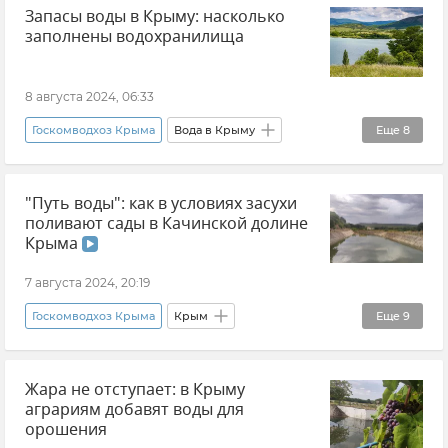
Запасы воды в Крыму: насколько
Водохранилища Крыма
заполнены водохранилища
8 августа 2024, 06:33
Госкомводхоз Крыма
Вода в Крыму
Еще
8
Водохранилище
Водохранилища Крыма
"Путь воды": как в условиях засухи
Роман Захаров
Погода в Крыму
поливают сады в Качинской долине
Крымская погода
Крыма
Орошение сельхозземель в Крыму
7 августа 2024, 20:19
Новости Крыма
Сельское хозяйство
Госкомводхоз Крыма
Крым
Еще
9
Сельское хозяйство
Урожай в Крыму
Жара не отступает: в Крыму
Урожай
Минсельхоз Крыма
аграриям добавят воды для
Орошение сельхозземель в Крыму
орошения