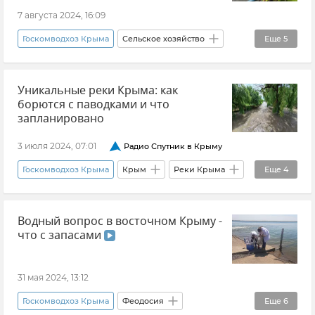
Вода в Крыму
Бахчисарайский район
7 августа 2024, 16:09
Крыммелиоводхоз
Новости Крыма
Госкомводхоз Крыма
Сельское хозяйство
Еще
5
Вода в Крыму
Роман Захаров
Уникальные реки Крыма: как
Новости Крыма
Крым
борются с паводками и что
Орошение сельхозземель в Крыму
запланировано
3 июля 2024, 07:01
Радио Спутник в Крыму
Госкомводхоз Крыма
Крым
Реки Крыма
Еще
4
Новости Крыма
Вода в Крыму
Водный вопрос в восточном Крыму -
Безопасность Республики Крым и Севастополя
что с запасами
Роман Захаров
31 мая 2024, 13:12
Госкомводхоз Крыма
Феодосия
Еще
6