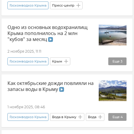
Госкомводхоз Крыма
Пресс-центр
Одно из основных водохранилищ
Крыма пополнилось на 2 млн
"кубов" за месяц
2 ноября 2025, 11:11
Госкомводхоз Крыма
Крым
Еще
3
Новости Крыма
Водохранилища Крыма
Как октябрьские дожди повлияли на
Вода Крыма
запасы воды в Крыму
1 ноября 2025, 08:46
Госкомводхоз Крыма
Вода в Крыму
Вода
Еще
4
Роман Захаров
Крым
Новости Крыма