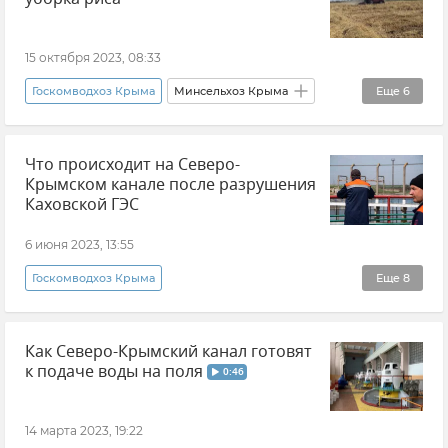
Крым
Новости Крыма
15 октября 2023, 08:33
Госкомводхоз Крыма
Минсельхоз Крыма
Еще
6
Андрей Савчук
Новости Крыма
Что происходит на Северо-
Крымский рис
Урожай в Крыму
Крымском канале после разрушения
Красноперекопский район
Каховской ГЭС
Нижнегорский район
6 июня 2023, 13:55
Госкомводхоз Крыма
Еще
8
Разрушение Каховской ГЭС
Каховская ГЭС
Как Северо-Крымский канал готовят
Крым
Новости Крыма
Гурам Соболев
к подаче воды на поля
0:46
Северо-Крымский канал
Вода в Крыму
Водохранилище
14 марта 2023, 19:22