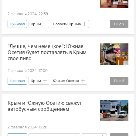
2 февраля 2024, 22:59
Цхинвал
Крым
Новости Крыма
Еще
7
Главное за день
"Лучше, чем немецкое": Южная
Реконструкция набережной в Коктебеле
Осетия будет поставлять в Крым
Владимир Путин (политик)
свое пиво
Волонтеры Крыма
Общество
2 февраля 2024, 17:00
Южная Осетия
Импорт
Цхинвал
Крым
Южная Осетия
Еще
5
Георгий Мурадов
Сельское хозяйство
Крым и Южную Осетию свяжут
Производство
Пищевая промышленность
автобусным сообщением
Новости Крыма
2 февраля 2024, 16:26