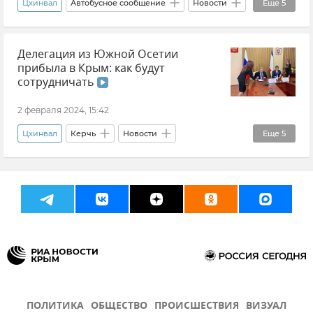
Цхинвал
Автобусное сообщение
Новости
Еще
5
Новости Крыма
Крым
Южная Осетия
Делегация из Южной Осетии
Транспорт
Симферополь
прибыла в Крым: как будут
сотрудничать
2 февраля 2024, 15:42
Цхинвал
Керчь
Новости
Еще
5
Новости Крыма
Крым
Россия
Южная Осетия
Сотрудничество
ПОЛИТИКА
ОБЩЕСТВО
ПРОИСШЕСТВИЯ
ВИЗУАЛ