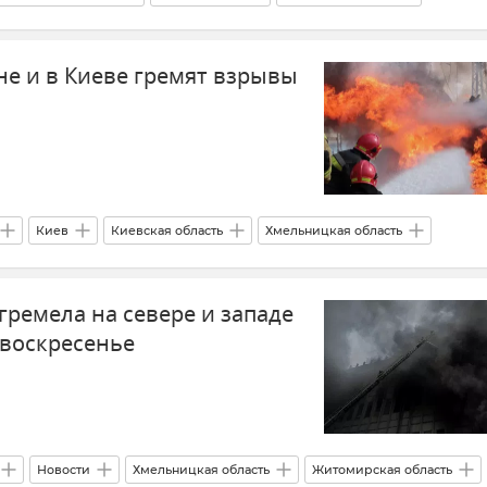
Хмельницкая область
Украина
не и в Киеве гремят взрывы
Киев
Киевская область
Хмельницкая область
мир
Днепропетровск
Хмельницкий
Украина
гремела на севере и западе
 воскресенье
Новости
Хмельницкая область
Житомирская область