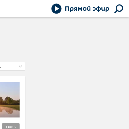
д
Еще
3