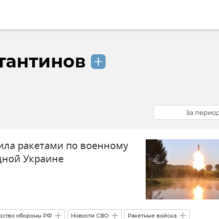
тантинов
За перио
ила ракетами по военному
дной Украине
рство обороны РФ
Новости СВО
Ракетные войска