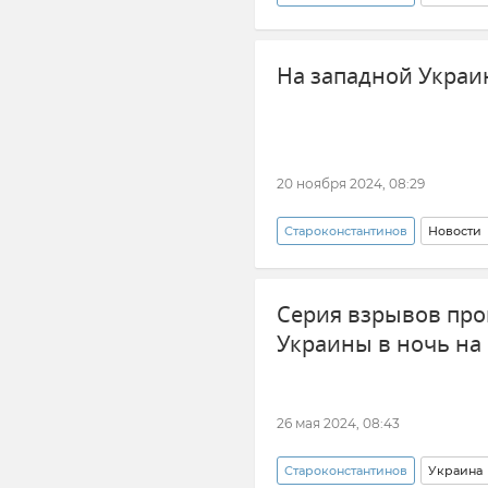
Беспилотник (БПЛА, дрон)
На западной Украи
20 ноября 2024, 08:29
Староконстантинов
Новости
Полтавская область
Жито
Серия взрывов про
Взрыв
Украины в ночь на
26 мая 2024, 08:43
Староконстантинов
Украина