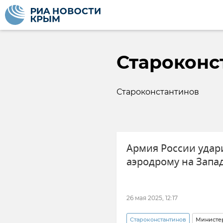
Староконс
Староконстантинов
Армия России удар
аэродрому на Запа
26 мая 2025, 12:17
Староконстантинов
Министе