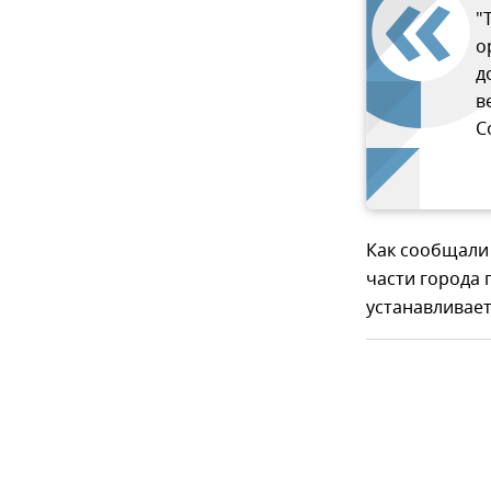
"
о
д
в
С
Как сообщали 
части города
устанавливает