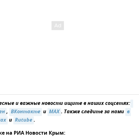
сные и важные новости ищите в наших соцсетях:
ен
,
ВКонтакте
и
MAX
. Также следите за нами
в 
ках
и
Rutube
.
же на РИА Новости Крым: