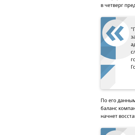
в четверг пр
"
з
а
с
г
Г
По его данным
баланс компа
начнет восст