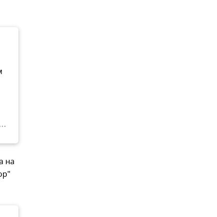
м
а на
ор"