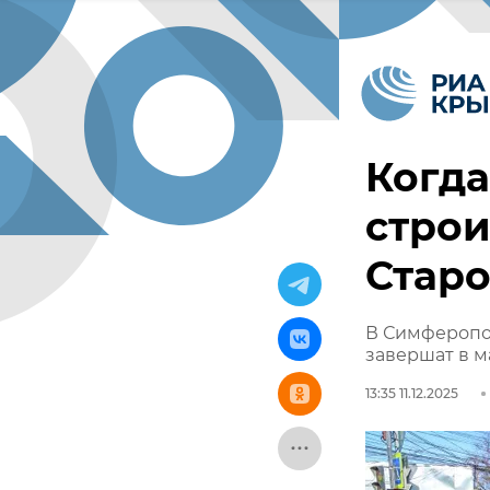
Когда
строи
Стар
В Симферопол
завершат в ма
13:35 11.12.2025