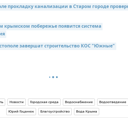
ле прокладку канализации в Старом городе проверя
ем крымском побережье появится система 
ия
астополе завершат строительство КОС "Южные"
ль
Новости
Городская среда
Водоснабжение
Водоотведение
Юрий Гоцанюк
Благоустройство
Вода Крыма