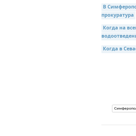
В Симферопо
прокуратура
Когда на вс
водоотведен
Когда в Сев
Симферопо