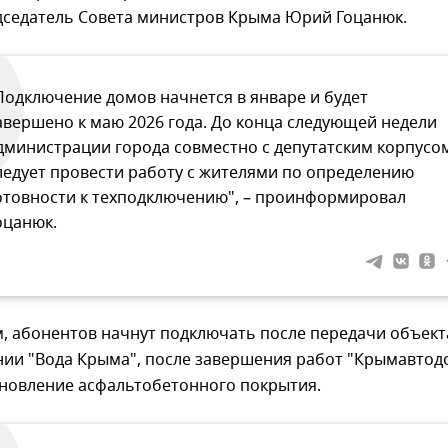
едседатель Совета министров Крыма Юрий Гоцанюк.
Подключение домов начнется в январе и будет
авершено к маю 2026 года. До конца следующей недели
дминистрации города совместно с депутатским корпусо
ледует провести работу с жителями по определению
отовности к техподключению", – проинформировал
оцанюк.
, абонентов начнут подключать после передачи объект
нии "Вода Крыма", после завершения работ "Крымавтод
ановление асфальтобетонного покрытия.