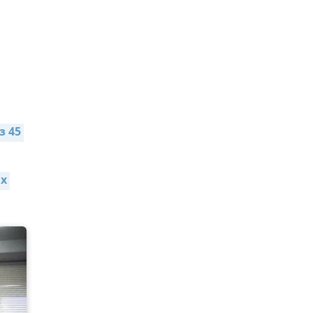
 45 
х 