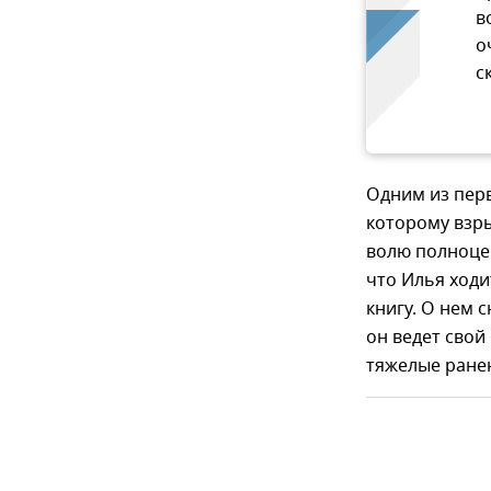
в
о
с
Одним из пер
которому взры
волю полноцен
что Илья ходи
книгу. О нем 
он ведет свой
тяжелые ранен