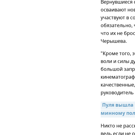
Вернувшиеся 
осваивают но
участвуют в с
обязательно,
что их не бро
Черышева.
"Кроме того, 
воли и силы д
большой запро
кинематографи
качественные
руководитель 
Пуля вышла 
минному пол
Никто не расс
ведь если не 