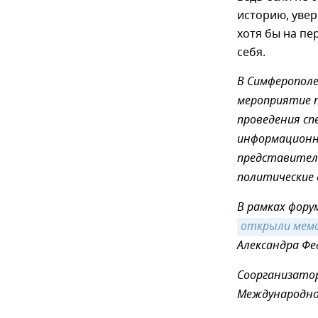
историю, уве
хотя бы на пе
себя.
В Симферополе
мероприятие 
проведения сп
информационн
представители
политические 
В рамках фору
открыли мемо
Александра Фе
Соорганизато
Международной