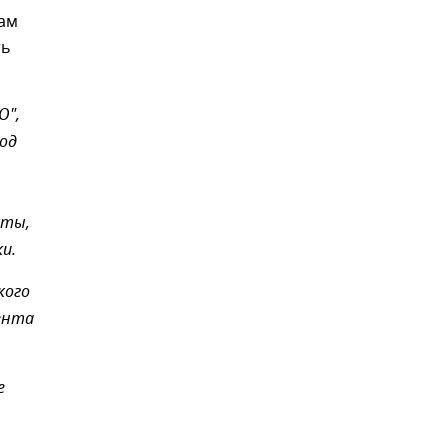
ам
ть
О",
од
сты,
и.
кого
ента
е