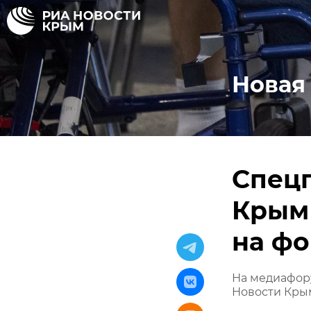
Новая
Спец
Крым 
на ф
На медиафор
Новости Кры