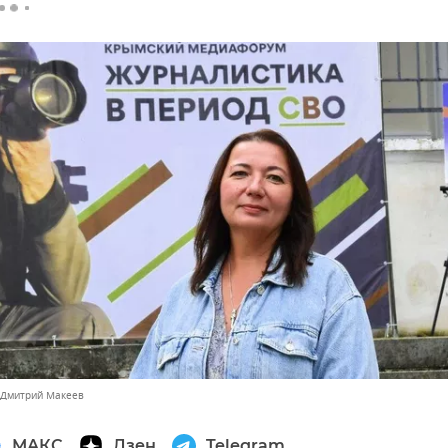
 Дмитрий Макеев
МАКС
Дзен
Telegram