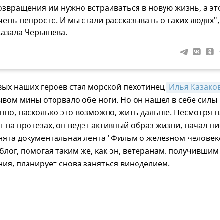
озвращения им нужно встраиваться в новую жизнь, а эт
чень непросто. И мы стали рассказывать о таких людях", 
казала Черышева.
вых наших героев стал морской пехотинец
Илья Казако
вом мины оторвало обе ноги. Но он нашел в себе силы 
но, насколько это возможно, жить дальше. Несмотря на
т на протезах, он ведет активный образ жизни, начал пи
снята документальная лента "Фильм о железном человеке
 блог, помогая таким же, как он, ветеранам, получившим
ия, планирует снова заняться виноделием.