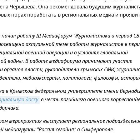
рена Черышева. Она рекомендовала будущим журналист
рвых порах поработать в региональных медиа и прояви
 начал работу III Медиафорум "Журналистика в период СВ
посвящено актуальной теме работы журналистов в пери
ециальной военной операции и в условиях глобальной
ой войны. В работе медиафорума принимают участие
 органов власти, руководители крымских СМИ, журнали
деятели, медиаэксперты, политологи, философы, историк
ма в Крымском федеральном университете имени Вернадс
риальную доску
в честь погибшего военного корреспонд
дорчака.
ром мероприятия выступает региональное подразделени
 медиагруппы "Россия сегодня" в Симферополе.