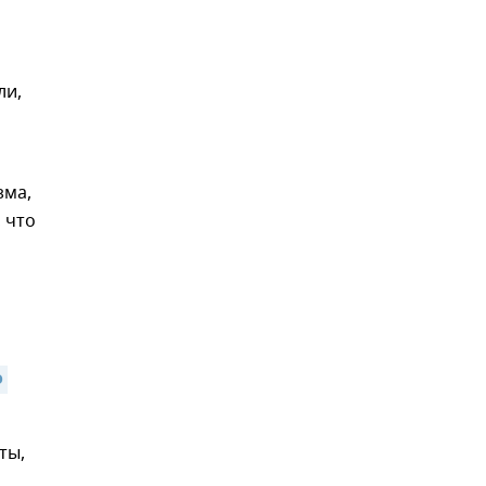
ли,
зма,
 что
 
ты,