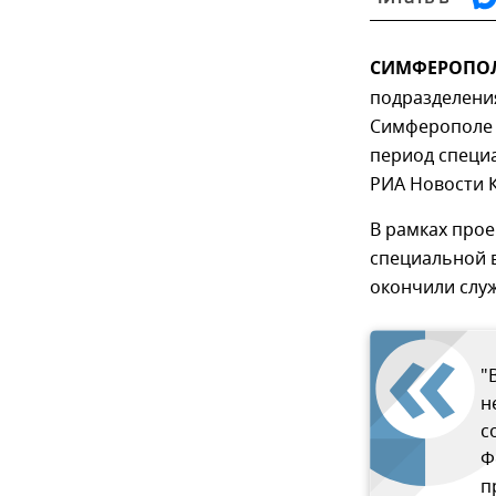
СИМФЕРОПОЛЬ
подразделени
Симферополе 
период специ
РИА Новости
В рамках прое
специальной в
окончили служ
"
н
с
Ф
п