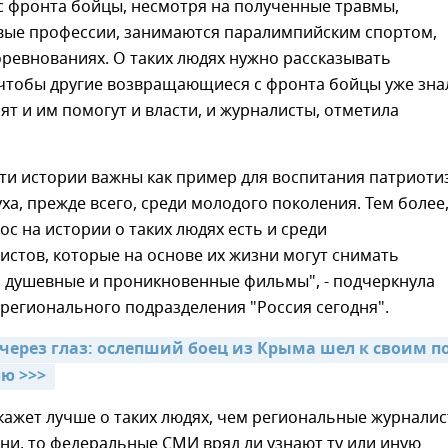
с фронта бойцы, несмотря на полученные травмы,
вые профессии, занимаются паралимпийским спортом,
оревнованиях. О таких людях нужно рассказывать
 чтобы другие возвращающиеся с фронта бойцы уже зна
сят и им помогут и власти, и журналисты, отметила
эти истории важны как пример для воспитания патриоти
уха, прежде всего, среди молодого поколения. Тем более,
с на истории о таких людях есть и среди
стов, которые на основе их жизни могут снимать
, душевные и проникновенные фильмы", - подчеркнула
регионального подразделения "Россия сегодня".
через глаз: ослепший боец из Крыма шел к своим по
ю >>> 
кажет лучше о таких людях, чем региональные журналис
они, то федеральные СМИ вряд ли узнают ту или иную