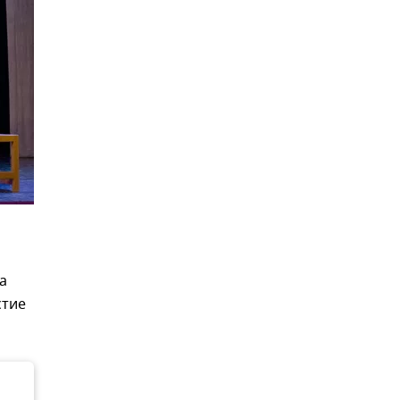
а
стие