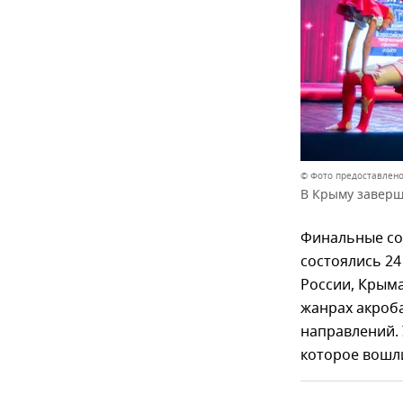
© Фото предоставлено
В Крыму заверш
Финальные соб
состоялись 24
России, Крым
жанрах акроба
направлений.
которое вошли