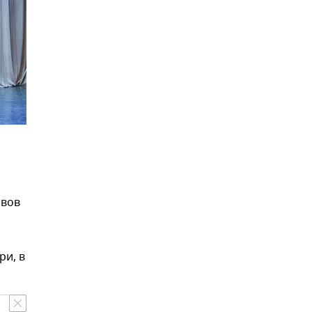
ивов
ри, в