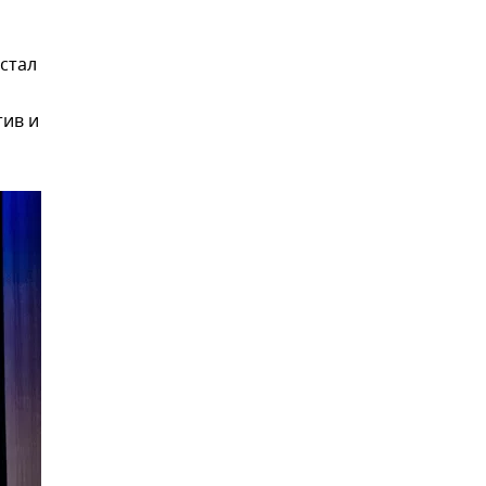
 стал
тив и