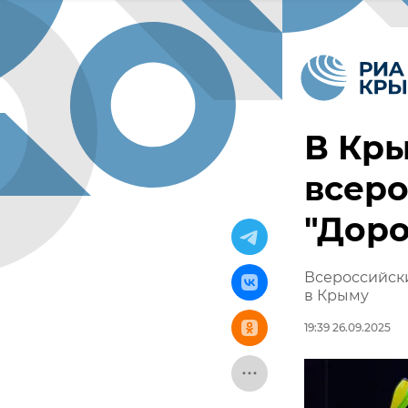
В Кр
всеро
"Доро
Всероссийски
в Крыму
19:39 26.09.2025