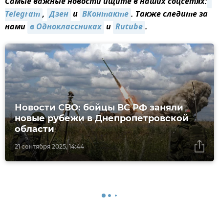
Самые важные новости ищите в наших соцсетях:
Telegram
,
Дзен
и
ВКонтакте
. Также следите за
нами
в Одноклассниках
и
Rutube
.
Новости СВО: бойцы ВС РФ заняли
новые рубежи в Днепропетровской
области
21 сентября 2025, 14:44