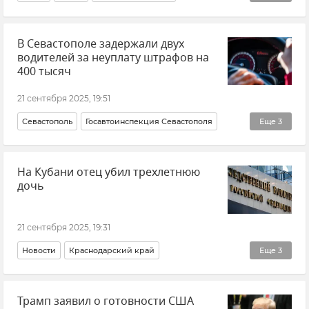
Отдых в Крыму
Туризм
Туризм в Крыму
В Севастополе задержали двух
Общество
Животные
Алушта
Ялта
водителей за неуплату штрафов на
Феодосия
Судак
Евпатория
Севастополь
400 тысяч
Новости Крыма
21 сентября 2025, 19:51
Севастополь
Госавтоинспекция Севастополя
Еще
3
Новости Севастополя
Штрафы
Автомобиль
На Кубани отец убил трехлетнюю
дочь
21 сентября 2025, 19:31
Новости
Краснодарский край
Еще
3
СК РФ (Следственный комитет Российской Федерации)
Трамп заявил о готовности США
Происшествия
Убийство