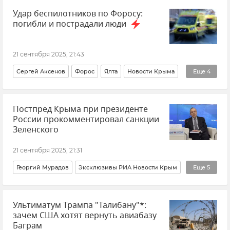
Удар беспилотников по Форосу:
Крым
погибли и пострадали люди
Безопасность Республики Крым и Севастополя
Воздушная тревога в Севастополе
21 сентября 2025, 21:43
Сергей Аксенов
Форос
Ялта
Новости Крыма
Еще
4
Происшествия
Беспилотник (БПЛА, дрон)
Постпред Крыма при президенте
Срочные новости Крыма
Атака БПЛА на Форос
России прокомментировал санкции
Зеленского
21 сентября 2025, 21:31
Георгий Мурадов
Эксклюзивы РИА Новости Крым
Еще
5
Мнения
Крым
Санкции
Крым под санкциями
Ультиматум Трампа "Талибану"*:
Владимир Зеленский
зачем США хотят вернуть авиабазу
Баграм