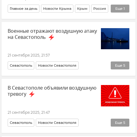
Главное за день
Новости Крыма
Крым
Россия
Еще
1
Новости
Военные отражают воздушную атаку
на Севастополь
21 сентября 2025, 21:57
Севастополь
Новости Севастополя
Еще
5
Происшествия
Михаил Развожаев
В Севастополе объявили воздушную
Вооруженные силы России
Черное море
ПВО
тревогу
21 сентября 2025, 21:47
Севастополь
Новости Севастополя
Еще
5
Срочные новости Крыма
Михаил Развожаев