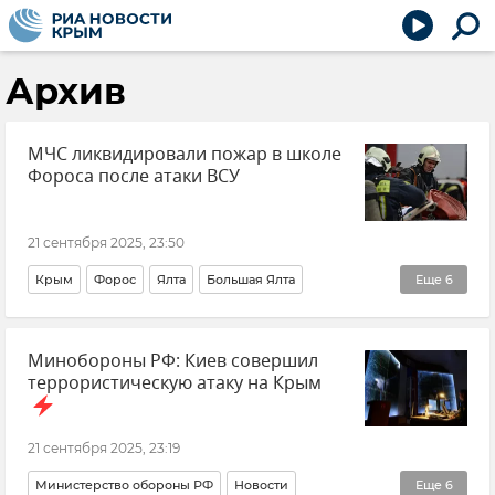
Архив
МЧС ликвидировали пожар в школе
Фороса после атаки ВСУ
21 сентября 2025, 23:50
Крым
Форос
Ялта
Большая Ялта
Еще
6
Происшествия
Атаки ВСУ
Атаки ВСУ на Крым
Минобороны РФ: Киев совершил
Пожар
ГУ МЧС РФ по Республике Крым
террористическую атаку на Крым
Атака БПЛА на Форос
21 сентября 2025, 23:19
Министерство обороны РФ
Новости
Еще
6