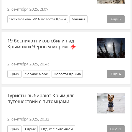
21 сентября 2025, 21:07
Эксклюзивы РИА Новости Крым
Мнения
Еще
5
Афганистан
США
Дмитрий Журавлев
19 беспилотников сбили над
Дональд Трамп
Ближний Восток
Крымом и Черным морем
21 сентября 2025, 20:43
Крым
Черное море
Новости Крыма
Еще
4
Белгородская область
ПВО
Туристы выбирают Крым для
Вооруженные силы России
путешествий с питомцами
Беспилотник (БПЛА, дрон)
21 сентября 2025, 20:32
Крым
Отдых
Отдых с питомцем
Еще
12