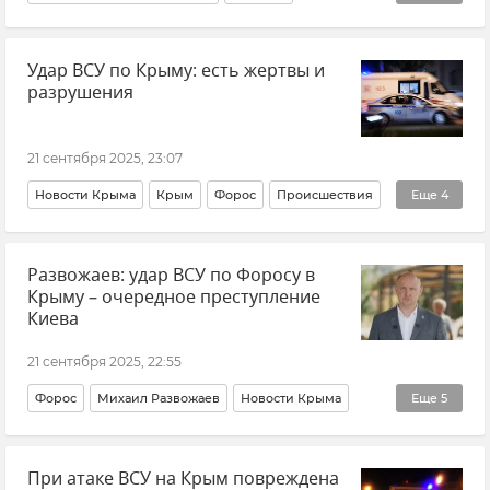
Новости Крыма
Форос
Происшествия
Удар ВСУ по Крыму: есть жертвы и
Беспилотник (БПЛА, дрон)
разрушения
ВСУ (Вооруженные силы Украины)
Атака БПЛА на Форос
21 сентября 2025, 23:07
Новости Крыма
Крым
Форос
Происшествия
Еще
4
Беспилотник (БПЛА, дрон)
Развожаев: удар ВСУ по Форосу в
Срочные новости Крыма
Крыму – очередное преступление
ВСУ (Вооруженные силы Украины)
Киева
Атака БПЛА на Форос
21 сентября 2025, 22:55
Форос
Михаил Развожаев
Новости Крыма
Еще
5
Новости Севастополя
Крым
Севастополь
При атаке ВСУ на Крым повреждена
Атаки ВСУ
Атака БПЛА на Форос