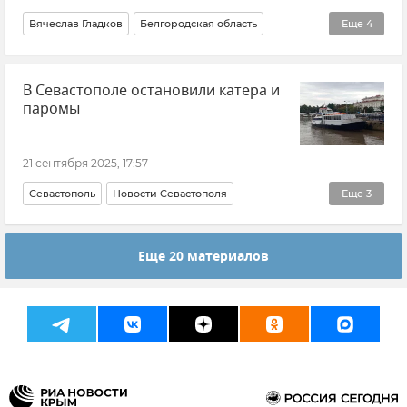
Вячеслав Гладков
Белгородская область
Еще
4
Новости
Происшествия
В Севастополе остановили катера и
ВСУ (Вооруженные силы Украины)
паромы
Обстрелы Белгородской области
21 сентября 2025, 17:57
Севастополь
Новости Севастополя
Еще
3
Департамент транспорта Севастополя
Еще 20 материалов
Морской транспорт
Паромы и катера в Севастополе