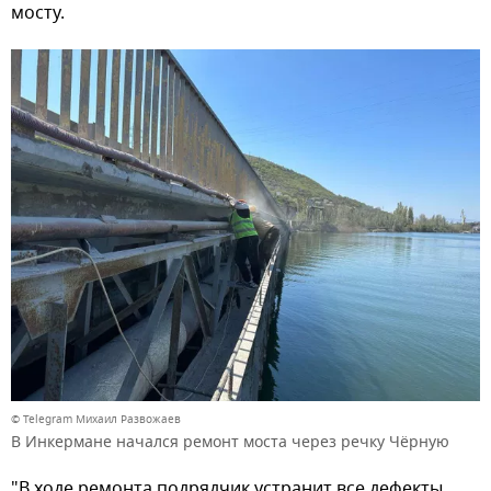
мосту.
© Telegram Михаил Развожаев
В Инкермане начался ремонт моста через речку Чёрную
"В ходе ремонта подрядчик устранит все дефекты,