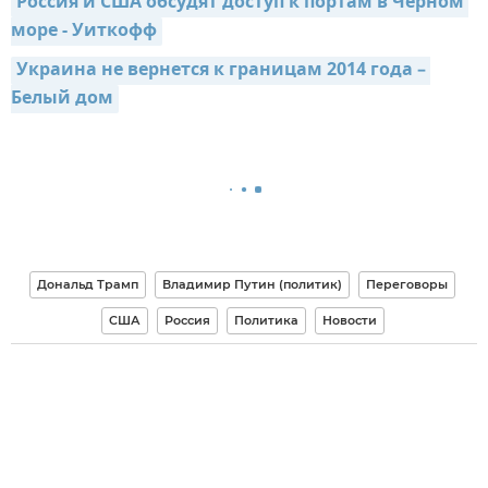
Россия и США обсудят доступ к портам в Черном 
море - Уиткофф
Украина не вернется к границам 2014 года – 
Белый дом
Дональд Трамп
Владимир Путин (политик)
Переговоры
США
Россия
Политика
Новости