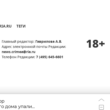
RIA.RU
ТЕГИ
18+
Главный редактор:
Гаврилова А.В.
Адрес электронной почты Редакции:
news.crimea@ria.ru
Телефон Редакции:
7 (495) 645-6601
ор
Крымские борцы
19:45
го дома упали
международного