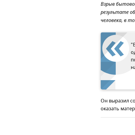
Взрыв бытовог
результате об
человека, в то
"
о
п
н
Он выразил с
оказать матер