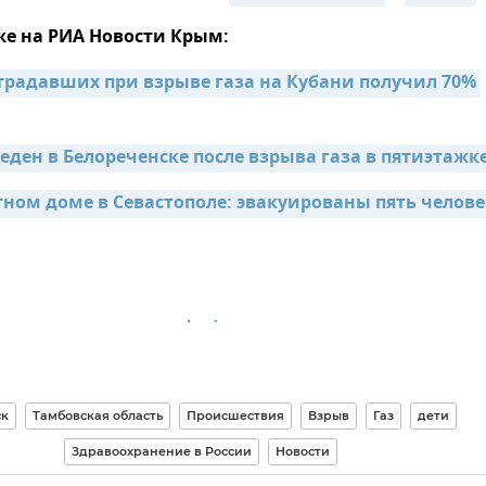
же на РИА Новости Крым:
традавших при взрыве газа на Кубани получил 70% 
еден в Белореченске после взрыва газа в пятиэтажк
тном доме в Севастополе: эвакуированы пять челове
ск
Тамбовская область
Происшествия
Взрыв
Газ
дети
Здравоохранение в России
Новости