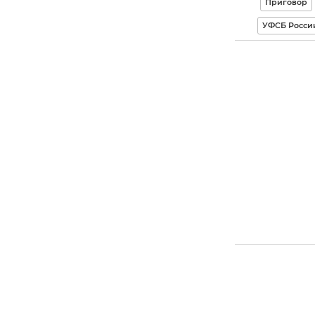
Приговор
УФСБ России