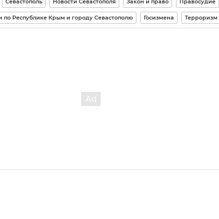
Севастополь
Новости Севастополя
Закон и право
Правосудие
 по Республике Крым и городу Севастополю
Госизмена
Терроризм