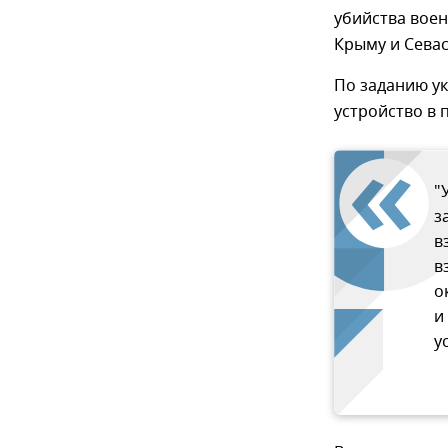
убийства вое
Крыму и Сева
По заданию у
устройство в 
"
з
в
в
о
и
у