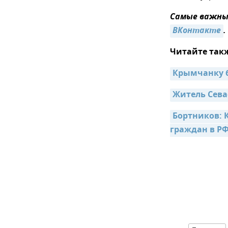
Самые важные
ВКонтакте
.
Читайте так
Крымчанку б
Житель Сева
Бортников: 
граждан в Р