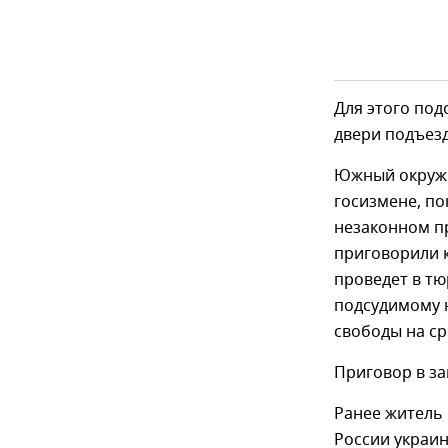
Для этого под
двери подъезд
Южный окружн
госизмене, по
незаконном пр
приговорили к
проведет в тю
подсудимому н
свободы на ср
Приговор в за
Ранее житель
России украи