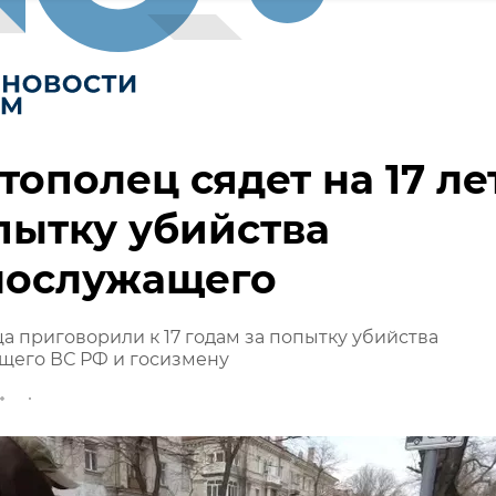
тополец сядет на 17 ле
пытку убийства
нослужащего
а приговорили к 17 годам за попытку убийства
щего ВС РФ и госизмену