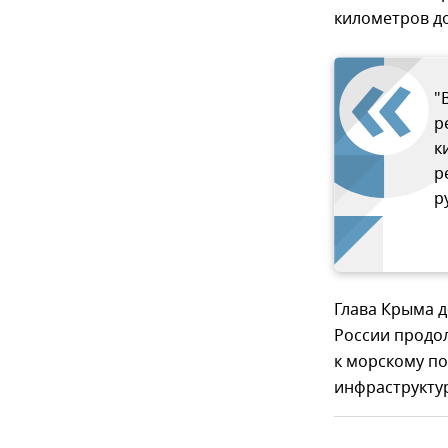
километров до
"
р
к
р
р
Глава Крыма д
России продол
к морскому п
инфраструктур