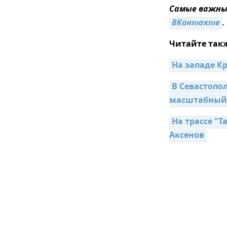
Самые важные
ВКонтакте
.
Читайте так
На западе К
В Севастопол
масштабный
На трассе "Т
Аксенов