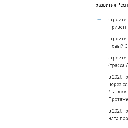
развития Респ
строите
—
Приветн
строите
—
Новый С
строите
—
(трасса 
в 2026 г
—
через с
Льговско
Протяжен
в 2026 г
—
Ялта про