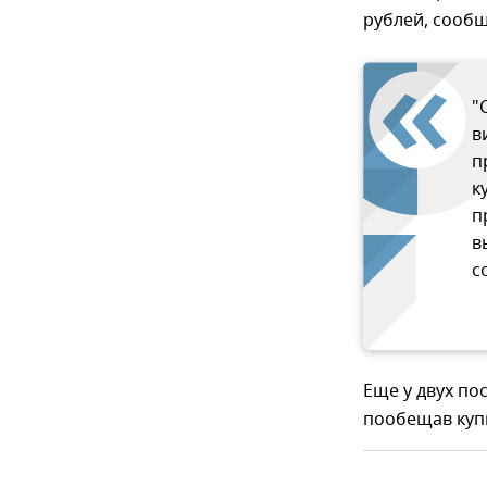
рублей, сообщ
"
в
п
к
п
в
с
Еще у двух по
пообещав купи