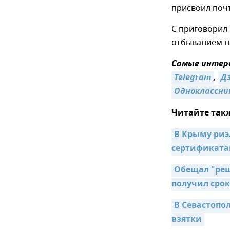
присвоил поч
С приговорил 
отбыванием н
Самые интере
Telegram
,
Д
Одноклассни
Читайте так
В Крыму риэ
сертификат
Обещал "реш
получил срок
В Севастопо
взятки