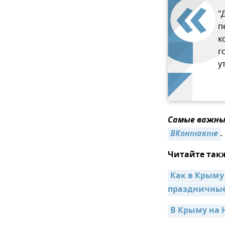
"
п
к
г
у
Самые важные
ВКонтакте
.
Читайте так
Как в Крыму
праздничны
В Крыму на 