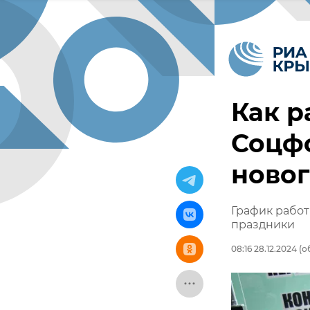
Как р
Соцф
ново
График рабо
праздники
08:16 28.12.2024
(об