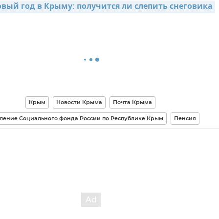
овый год в Крыму: получится ли слепить снеговика
Крым
Новости Крыма
Почта Крыма
ление Социального фонда России по Республике Крым
Пенсия