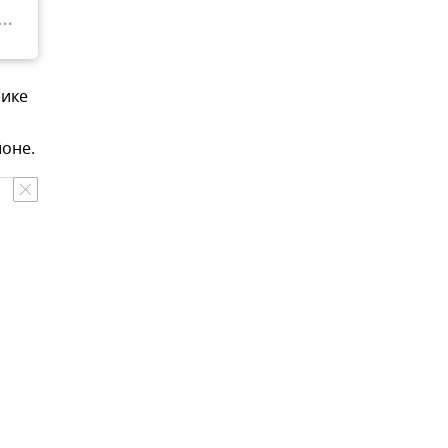
лике
оне.