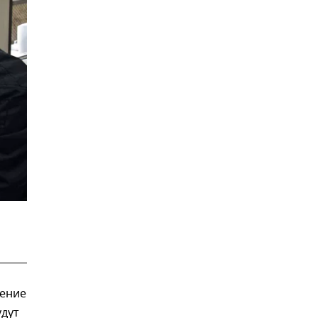
ление
удут