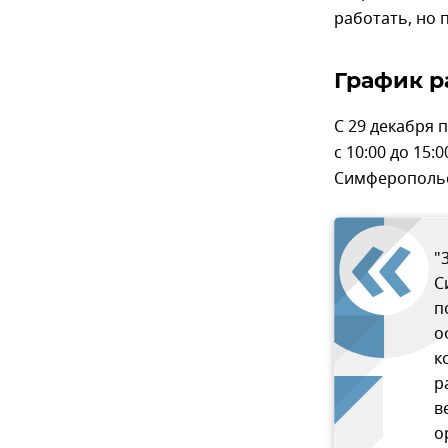
работать, но 
График р
С 29 декабря 
с 10:00 до 15
Симферопольс
"
С
п
о
к
р
в
о