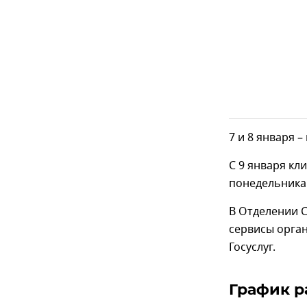
7 и 8 января –
С 9 января кл
понедельника п
В Отделении 
сервисы орган
Госуслуг.
График р