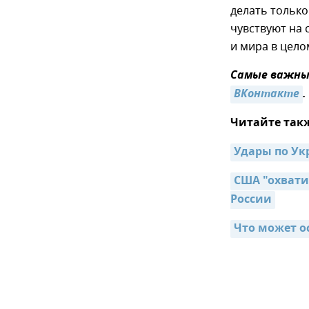
делать только
чувствуют на 
и мира в цело
Самые важные
ВКонтакте
.
Читайте так
Удары по Ук
США "охвати
России
Что может о