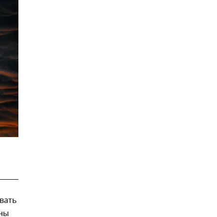
овать
ины