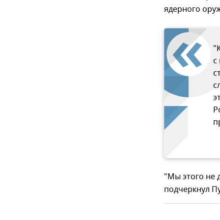
ядерного оруж
"
с
с
с
э
Р
п
"Мы этого не 
подчеркнул Пу