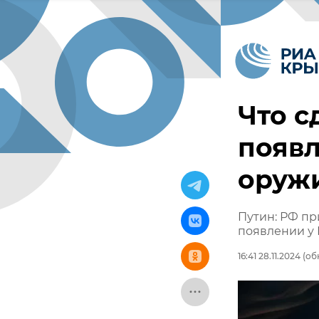
Что с
появл
оружи
Путин: РФ п
появлении у
16:41 28.11.2024
(обн