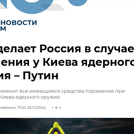
делает Россия в случа
ения у Киева ядерног
я – Путин
рименит все имеющиеся средства поражения при
 Киева ядерного оружия
овлено: 17:02 28.11.2024)