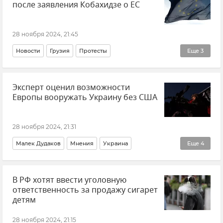
после заявления Кобахидзе о ЕС
Новости
Саки
Экология
28 ноября 2024, 21:45
Новости
Грузия
Протесты
Еще
3
Ираклий Кобахидзе
Европейский Союз (ЕС)
Эксперт оценил возможности
Саломе Зурабишвили
Европы вооружать Украину без США
28 ноября 2024, 21:31
Малек Дудаков
Мнения
Украина
Еще
4
Европейский Союз (ЕС)
Оружие
В РФ хотят ввести уголовную
Коллективный Запад
ответственность за продажу сигарет
Поставки западного оружия Украине
детям
28 ноября 2024, 21:15