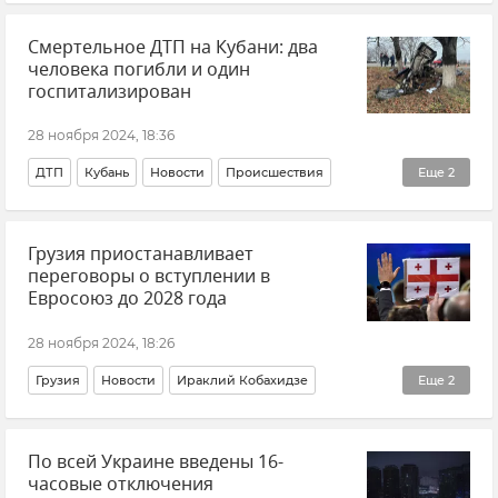
Транспорт
Крым
Новости Крыма
Керчь
Смертельное ДТП на Кубани: два
Керченский пролив
Тамань
человека погибли и один
госпитализирован
28 ноября 2024, 18:36
ДТП
Кубань
Новости
Происшествия
Еще
2
МВД по Краснодарскому краю
Грузия приостанавливает
Краснодарский край
переговоры о вступлении в
Евросоюз до 2028 года
28 ноября 2024, 18:26
Грузия
Новости
Ираклий Кобахидзе
Еще
2
Политика
Европейский Союз (ЕС)
По всей Украине введены 16-
часовые отключения