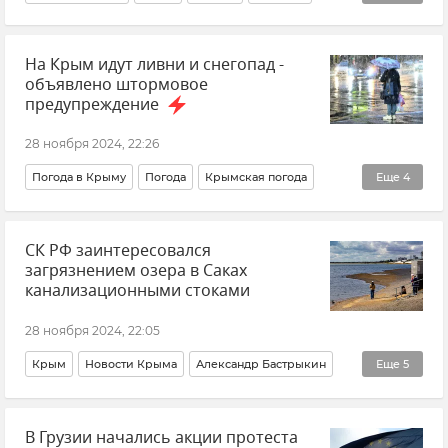
В мире
Новости
Общество
На Крым идут ливни и снегопад -
объявлено штормовое
предупреждение
28 ноября 2024, 22:26
Погода в Крыму
Погода
Крымская погода
Еще
4
Крым
Новости Крыма
СК РФ заинтересовался
Штормовое предупреждение
загрязнением озера в Саках
ГУ МЧС РФ по Республике Крым
канализационными стоками
28 ноября 2024, 22:05
Крым
Новости Крыма
Александр Бастрыкин
Еще
5
ГСУ СК России по Крыму и Севастополю
В Грузии начались акции протеста
СК РФ (Следственный комитет Российской Федерации)