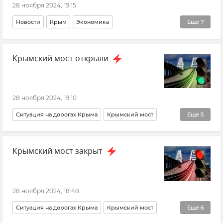
28 ноября 2024, 19:15
Новости
Крым
Экономика
Еще
7
Промсвязьбанк (ПСБ)
Сбер
Почта Банк
Крымский мост открыли
Общество
Кредит
Бизнес
Крымский бизнес
28 ноября 2024, 19:10
Ситуация на дорогах Крыма
Крымский мост
Еще
5
Крым
Керчь
Тамань
Краснодарский край
Крымский мост закрыт
Транспорт
28 ноября 2024, 18:48
Ситуация на дорогах Крыма
Крымский мост
Еще
6