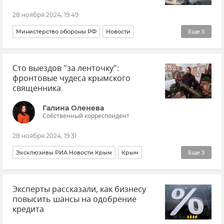
28 ноября 2024, 19:49
Министерство обороны РФ
Новости
Еще
5
Вооруженные силы России
Россия
Сто выездов "за ленточку":
Армия и флот
ВСУ (Вооруженные силы Украины)
фронтовые чудеса крымского
Украина
священника
Галина Оленева
Собственный корреспондент
28 ноября 2024, 19:31
Эксклюзивы РИА Новости Крым
Крым
Еще
3
Герои СВО
Религия
Христианство
Эксперты рассказали, как бизнесу
повысить шансы на одобрение
кредита