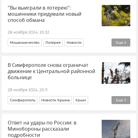
"Вы выиграли в лотерею":
мошенники придумали новый
способ обмана
28 ноября 2024, 20:32
Мошенничество
Лотерея
Новости
Еще
2
МВД РФ (Министерство внутренних дел Российской Федерации)
В Симферополе снова ограничат
Общество
движение к Центральной районной
больнице
28 ноября 2024, 20:11
Симферополь
Новости Крыма
Крым
Еще
2
Обрезка деревьев в Симферополе
Ответ на удары по России: в
Городская среда
Минобороны рассказали
подробности