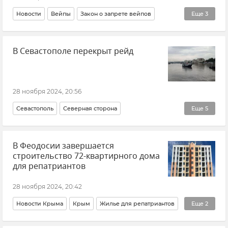
Новости
Вейпы
Закон о запрете вейпов
Еще
3
Общество
Россия
Закон и право
В Севастополе перекрыт рейд
28 ноября 2024, 20:56
Севастополь
Северная сторона
Еще
5
Паромы и катера в Севастополе
Крым
В Феодосии завершается
Новости Крыма
Транспорт
Морской транспорт
строительство 72-квартирного дома
для репатриантов
28 ноября 2024, 20:42
Новости Крыма
Крым
Жилье для репатриантов
Еще
2
Жилье
Общество