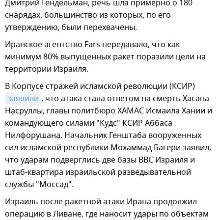
Дмитрий Гендельман, речь шла примерно о 180
снарядах, большинство из которых, по его
утверждению, были перехвачены.
Иранское агентство Fars передавало, что как
минимум 80% выпущенных ракет поразили цели на
территории Израиля.
В Корпусе стражей исламской революции (КСИР)
заявили
, что атака стала ответом на смерть Хасана
Насруллы, главы политбюро ХАМАС Исмаила Хании и
командующего силами "Кудс" КСИР Аббаса
Нилфорушана. Начальник Генштаба вооруженных
сил исламской республики Мохаммад Багери заявил,
что ударам подверглись две базы ВВС Израиля и
штаб-квартира израильской разведывательной
службы "Моссад".
Израиль после ракетной атаки Ирана продолжил
операцию в Ливане, где наносит удары по объектам