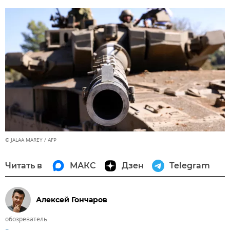
© JALAA MAREY / AFP
Читать в
МАКС
Дзен
Telegram
Алексей Гончаров
обозреватель