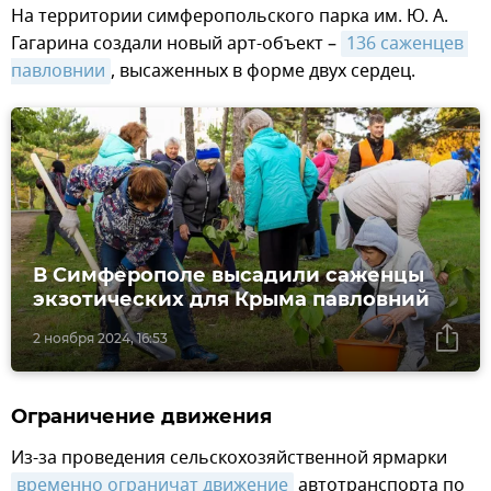
На территории симферопольского парка им. Ю. А.
Гагарина создали новый арт-объект –
136 саженцев 
павловнии
, высаженных в форме двух сердец.
В Симферополе высадили саженцы
экзотических для Крыма павловний
2 ноября 2024, 16:53
Ограничение движения
Из-за проведения сельскохозяйственной ярмарки
временно ограничат движение
автотранспорта по