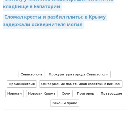
кладбище в Евпатории
Сломал кресты и разбил плиты: в Крыму 
задержали осквернителя могил
Севастополь
Прокуратура города Севастополя
Происшествия
Осквернение памятников советским воинам
Новости
Новости Крыма
Сочи
Приговор
Правосудие
Закон и право