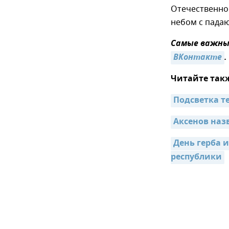
Отечественно
небом с пада
Самые важные
ВКонтакте
.
Читайте так
Подсветка т
Аксенов наз
День герба 
республики