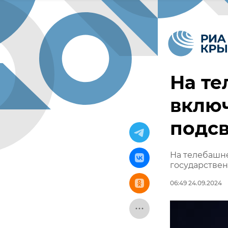
На т
вклю
подсв
На телебашне
государствен
06:49 24.09.2024