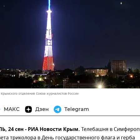
 Крымского отделения Союза журналистов России
МАКС
Дзен
Telegram
, 24 сен - РИА Новости Крым.
Телебашня в Симфероп
вета триколора в День государственного флага и герба