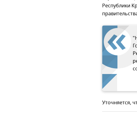
Республики К
правительства
"
Г
Р
р
с
Уточняется, чт