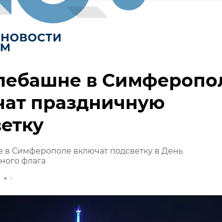
елебашне в Симферопо
чат праздничную
етку
 в Симферополе включат подсветку в День
ного флага