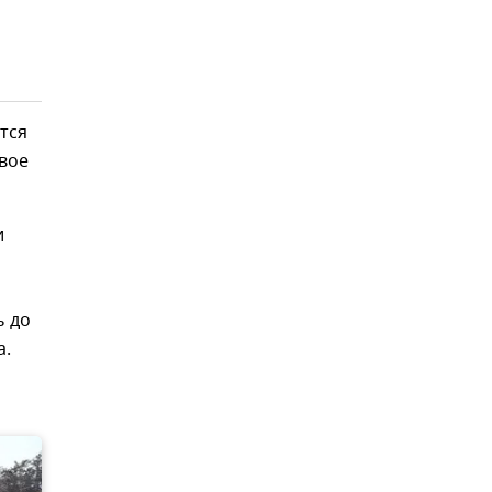
тся
вое
и
ь до
а.