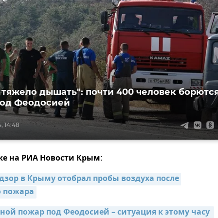
 тяжело дышать": почти 400 человек борютс
под Феодосией
, 14:48
же на РИА Новости Крым:
дзор в Крыму отобрал пробы воздуха после 
 пожара
ой пожар под Феодосией – ситуация к этому часу 