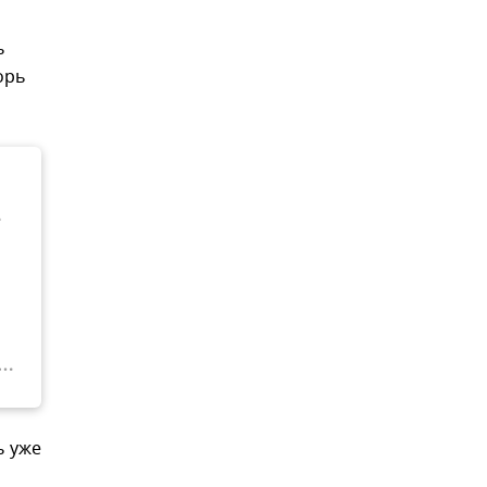
ь
орь
е
ь уже