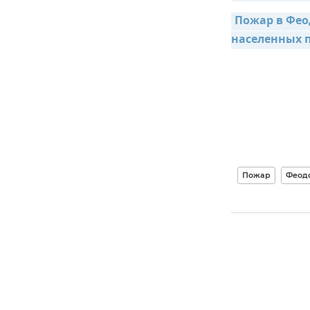
Пожар в Фео
населенных 
Пожар
Феод