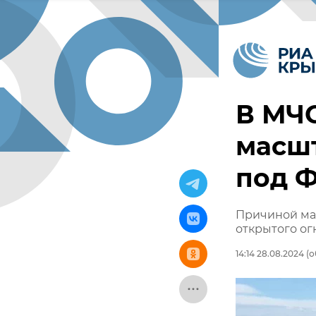
В МЧС
масшт
под 
Причиной ма
открытого ог
14:14 28.08.2024
(о