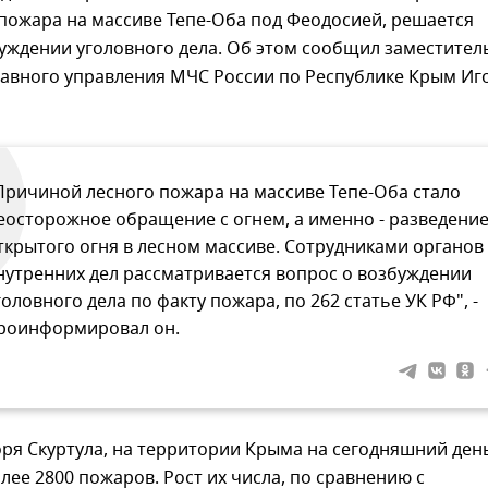
пожара на массиве Тепе-Оба под Феодосией, решается
уждении уголовного дела. Об этом сообщил заместител
лавного управления МЧС России по Республике Крым Иг
Причиной лесного пожара на массиве Тепе-Оба стало
еосторожное обращение с огнем, а именно - разведени
ткрытого огня в лесном массиве. Сотрудниками органов
нутренних дел рассматривается вопрос о возбуждении
головного дела по факту пожара, по 262 статье УК РФ", -
роинформировал он.
ря Скуртула, на территории Крыма на сегодняшний ден
ее 2800 пожаров. Рост их числа, по сравнению с