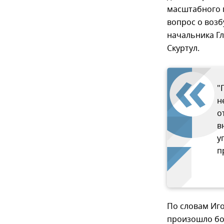
масштабного 
вопрос о возб
начальника Г
Скуртул.
"
н
о
в
у
п
По словам Иго
произошло бол