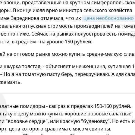
е овощи, представленные на крупном симферопольско
доры. В конце июля врио министра сельского хозяйства
лиме Зарединова отмечала, что их
цена необоснованно 
 реальная отпускная стоимость производителей на тома
твенно ниже. Сейчас на рынках полуострова есть поми
сти, в среднем - на уровне 150 рублей.
блей на оптовом рынке можно купить средне-мелкую слив
 и шкурка толстая, - объясняет мне женщина, купившая 1
– Но я на томатную пасту беру, перекручиваю. А для сал
же взять.
алатные помидоры - как раз в пределах 150-160 рублей.
а такую цену можно купить хорошие розовые салатные,
ли "воловье сердце", или красную "буденовку". Но есть и
орт, цена которого сравнима с мясом свинины.