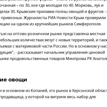
очанная – по 30, кое-где молодая по 40. Морковь, лук и
еделах 30. Крымские прилавки полны овощей и фруктов - 
 и привозных. Журналисты РИА Новости Крым проверили
укцию на одном из крупнейших рынков Симферополя.
тью на оптово-розничном рынке представлена местная
небольших количествах везут с новых территорий, и так
емах с материковой части России. Но в основном у нас
укция", - рассказывает начальник управления ценовой
рынке продовольственных товаров Минпрома РК Анатол
ие овощи
и в основном из Копаней, это рынок в Херсонской област
продавщица, у которой на витрине весь набор для