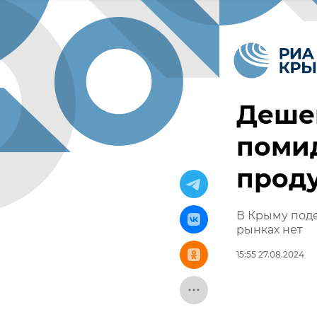
Дешев
помид
прод
В Крыму поде
рынках нет
15:55 27.08.2024