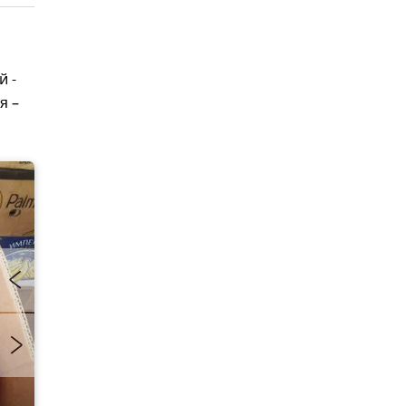
й -
я –