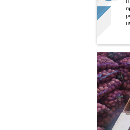
Н
п
р
п