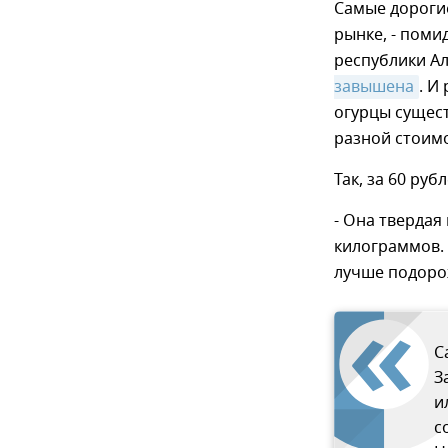
Самые дороги
рынке, - поми
республики А
завышена
. И
огурцы сущес
разной стоимо
Так, за 60 ру
- Она твердая
килограммов. 
лучше подоро
С
З
и
с