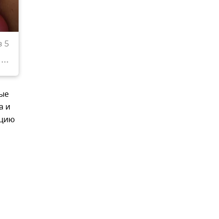
Симферопольский с/х рынок "Привоз"
 5
© РИА Новости Крым
тые
а и
ицию