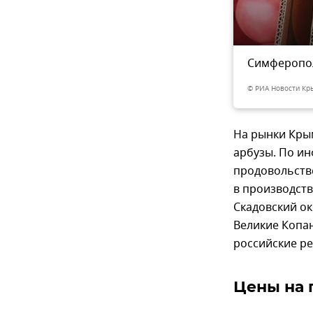
Привоз"
Симферопол
5
из 5
© РИА Новости Кр
На рынки Кры
арбузы. По и
продовольств
в производст
Скадовский ок
Великие Копан
российские р
Цены на 