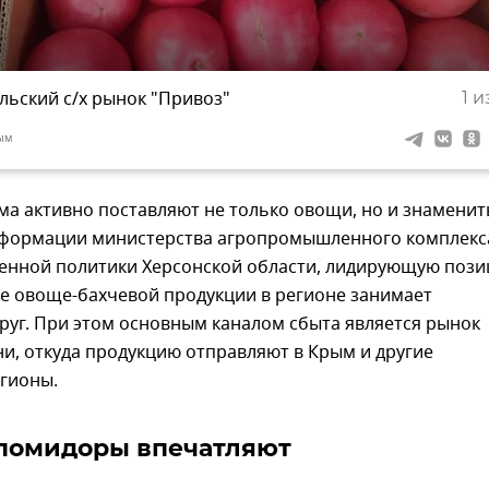
ьский с/х рынок "Привоз"
1
из
ым
ма активно поставляют не только овощи, но и знамени
нформации министерства агропромышленного комплекс
енной политики Херсонской области, лидирующую поз
ве овоще-бахчевой продукции в регионе занимает
руг. При этом основным каналом сбыта является рынок
и, откуда продукцию отправляют в Крым и другие
егионы.
помидоры впечатляют