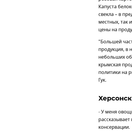
Капуста белок
свекла – в пр
местных, так
цены на прод
"Большей час
продукция, в 
небольших объ
крымская прод
политики на 
Гук.
Херсонск
- У меня овощ
рассказывает 
консервации.