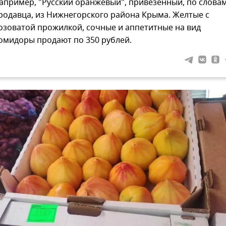
апример, "Русский оранжевый", привезенный, по слова
родавца, из Нижнегорского района Крыма. Желтые с
озоватой прожилкой, сочные и аппетитные на вид
омидоры продают по 350 рублей.