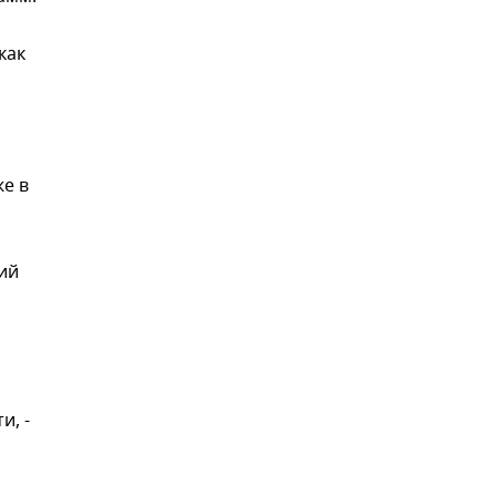
как
же в
ий
и, -