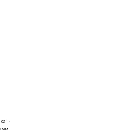
ка" -
амм.