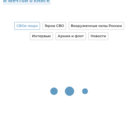
и мечтой о книге
СВОи люди
Герои СВО
Вооруженные силы России
Интервью
Армия и флот
Новости