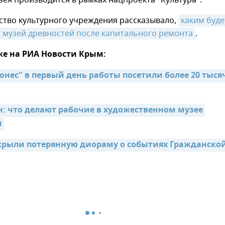
ея производится в рамках нацпроекта "Культура".
ство культурного учреждения рассказывало,
каким будет
 музей древностей после капитального ремонта
.
же на РИА Новости Крым:
нес" в первый день работы посетили более 20 тысяч
н: что делают рабочие в художественном музее 
я
крыли потерянную диораму о событиях Гражданской