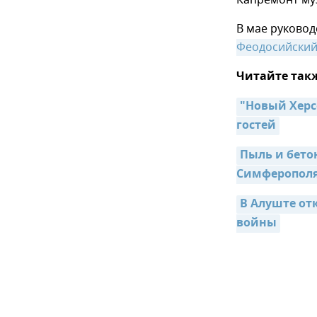
Капремонт муз
В мае руковод
Феодосийский
Читайте так
"Новый Херсо
гостей
Пыль и бето
Cимферопол
В Алуште от
войны