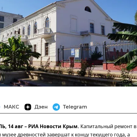
МАКС
Дзен
Telegram
, 14 авг – РИА Новости Крым.
Капитальный ремонт в
музее древностей завершат к концу текущего года, а