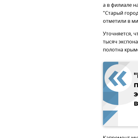
а в филиале н
"Старый город
отметили в ми
Уточняется, ч
тысяч экспона
полотна крым
э