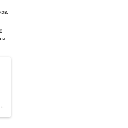
ков,
0
а и