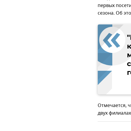
первых посети
сезона. Об эт
к
Отмечается, 
двух филиалах