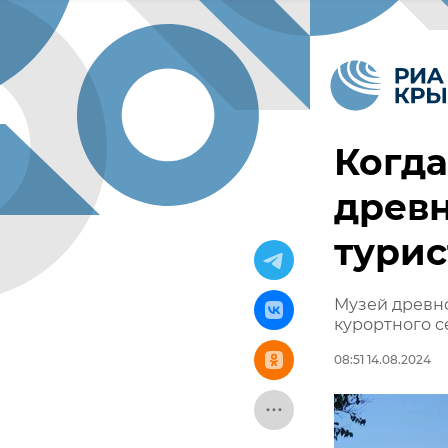
Когд
древн
турис
Музей древно
курортного с
08:51 14.08.2024