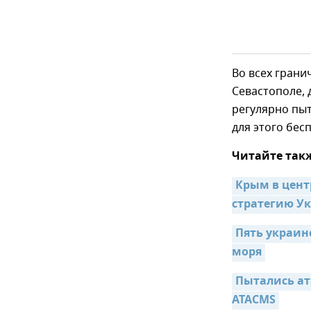
Во всех грани
Севастополе, 
регулярно пыт
для этого бес
Читайте так
Крым в цент
стратегию У
Пять украин
моря
Пытались ат
ATACMS