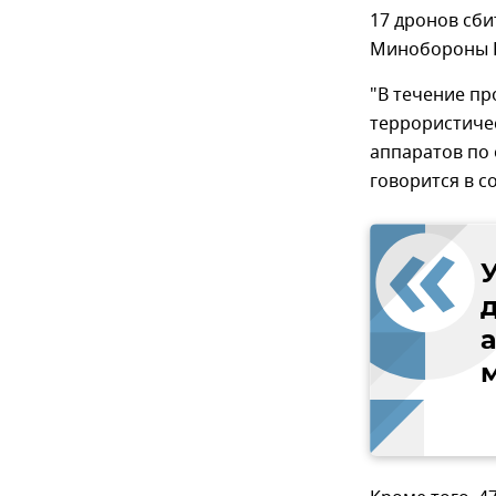
17 дронов сб
Минобороны 
"В течение п
террористиче
аппаратов по 
говорится в 
У