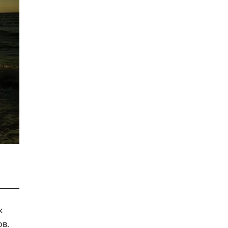
к
ов.