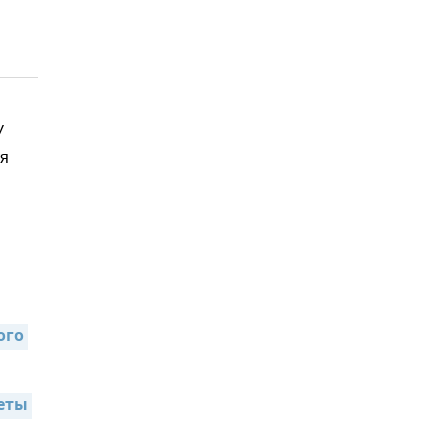
У
уя
го 
еты 