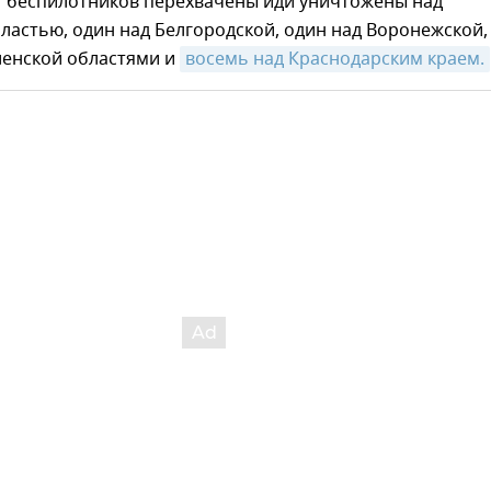
47 беспилотников перехвачены иди уничтожены над
ластью, один над Белгородской, один над Воронежской,
ленской областями и
восемь над Краснодарским краем.