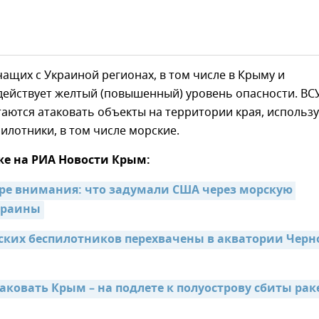
чащих с Украиной регионах, в том числе в Крыму и
действует желтый (повышенный) уровень опасности. ВС
аются атаковать объекты на территории края, использ
пилотники, в том числе морские.
же на РИА Новости Крым:
ре внимания: что задумали США через морскую 
краины
ских беспилотников перехвачены в акватории Черно
аковать Крым – на подлете к полуострову сбиты рак