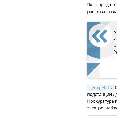
Ялты продолжа
рассказала гл
"
к
О
Р
с
Центр Ялты
б
подстанции Да
Прокуратура
электроснабж