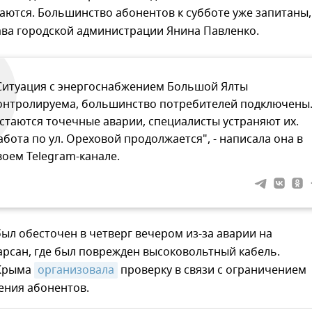
ются. Большинство абонентов к субботе уже запитаны,
ава городской администрации Янина Павленко.
️Ситуация с энергоснабжением Большой Ялты
онтролируема, большинство потребителей подключены
стаются точечные аварии, специалисты устраняют их.
абота по ул. Ореховой продолжается", - написала она в
воем Telegram-канале.
ыл обесточен в четверг вечером из-за аварии на
рсан, где был поврежден высоковольтный кабель.
 Крыма
организовала
проверку в связи с ограничением
ения абонентов.