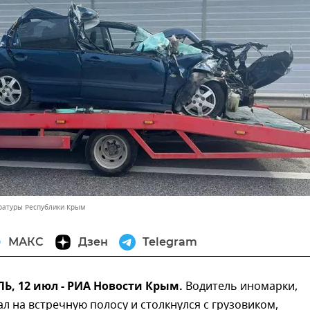
ратуры Республики Крым
МАКС
Дзен
Telegram
, 12 июл - РИА Новости Крым.
Водитель иномарки,
л на встречную полосу и столкнулся с грузовиком,