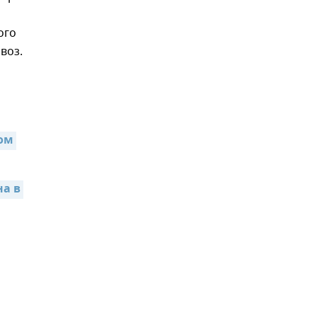
ого
воз.
ом 
а в 