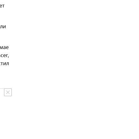
ет
ыли
 мае
cer,
стил