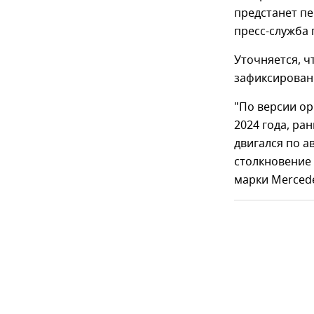
предстанет п
пресс-служба
Уточняется, ч
зафиксирован
"По версии о
2024 года, ра
двигался по а
столкновение
марки Mercede