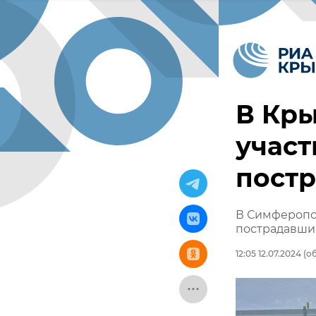
В Кры
участ
пост
В Симферопол
пострадавш
12:05 12.07.2024
(об