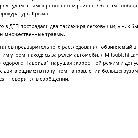
еред судом в Симферопольском районе. Об этом сообща
 прокуратуры Крыма.
то в ДТП пострадали два пассажира легковушки, у них б
ы множественные травмы.
рганов предварительного расследования, обвиняемый в
нним утром, находясь за рулем автомобиля Mitsubishi Lan
втодороге "Таврида", нарушая скоростной режим и допу
 с двигающимся в попутном направлении большегрузом
s, - говорится в сообщении.