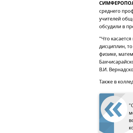
СИМФЕРОПОЛЬ
среднего про
учителей общ
обсудили в пр
"Что касаетс
дисциплин, т
физике, матем
Бахчисарайско
В.И. Вернадск
Также в колле
"
м
в
к