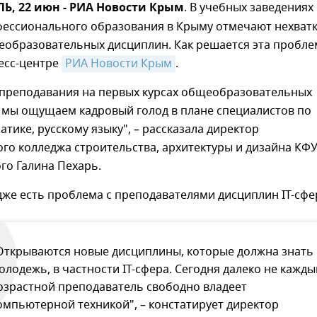
, 22 июн - РИА Новости Крым
. В учебных заведениях
фессионального образования в Крыму отмечают нехват
еобразовательных дисциплин. Как решается эта пробле
есс-центре
РИА Новости Крым
.
я преподавания на первых курсах общеобразовательных
о мы ощущаем кадровый голод в плане специалистов по
атике, русскому языку", – рассказала директор
го колледжа строительства, архитектуры и дизайна КФУ
ого Галина Пехарь.
дже есть проблема с преподавателями дисциплин IT-сфе
Открываются новые дисциплины, которые должна знать
олодежь, в частности IT-сфера. Сегодня далеко не кажды
озрастной преподаватель свободно владеет
омпьютерной техникой", – констатирует директор