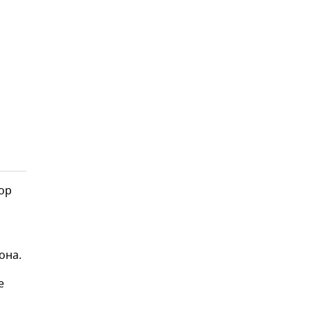
ор
она.
е