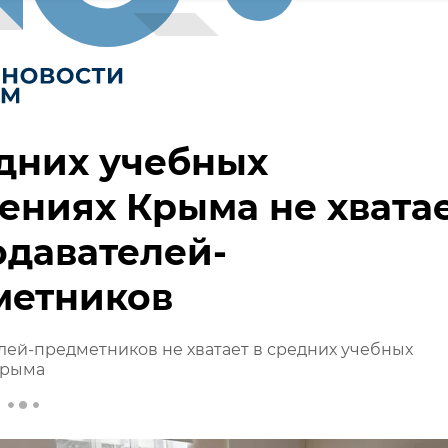
дних учебных
ениях Крыма не хвата
давателей-
метников
ей-предметников не хватает в средних учебных
Крыма