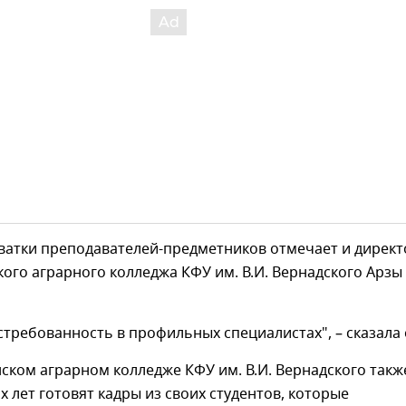
ватки преподавателей-предметников отмечает и директ
го аграрного колледжа КФУ им. В.И. Вернадского Арзы
остребованность в профильных специалистах", – сказала 
ком аграрном колледже КФУ им. В.И. Вернадского такж
х лет готовят кадры из своих студентов, которые