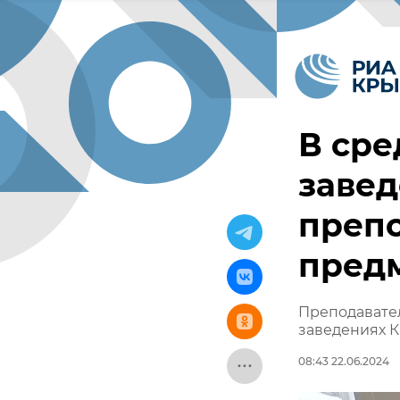
В сре
завед
препо
пред
Преподавател
заведениях 
08:43 22.06.2024