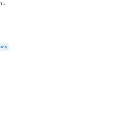
ть.
ыму