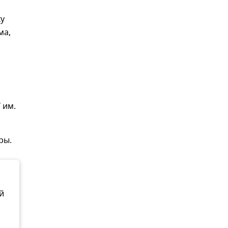
ку
ма,
 им.
ры.
й