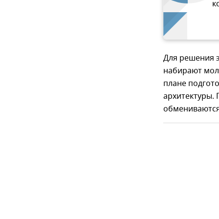
к
Для решения э
набирают моло
плане подгото
архитектуры. 
обмениваются