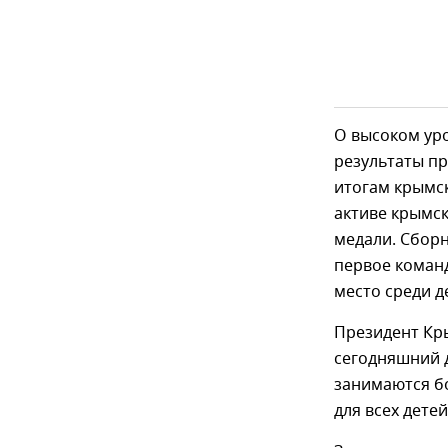
О высоком ур
результаты пр
итогам крымск
активе крымск
медали. Сборн
первое команд
место среди д
Президент Кр
сегодняшний д
занимаются бо
для всех детей