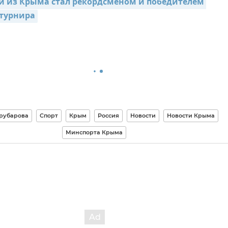
 из Крыма стал рекордсменом и победителем 
 турнира
орубарова
Спорт
Крым
Россия
Новости
Новости Крыма
Минспорта Крыма