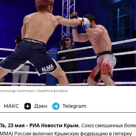
 Александр Полегенько
Перейти в фотобанк
МАКС
Дзен
Telegram
, 23 мая – РИА Новости Крым.
Союз смешанных боев
(ММА) России включил Крымскую федерацию в пятерку