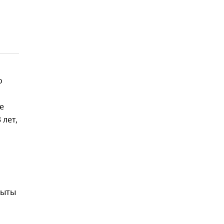
о
е
 лет,
рыты