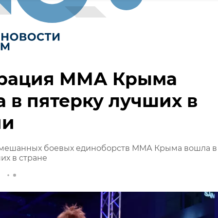
рация ММА Крыма
 в пятерку лучших в
ии
мешанных боевых единоборств ММА Крыма вошла в
их в стране