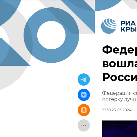
Феде
вошла
Росс
Федерация с
пятерку лучш
19:59 23.05.2024