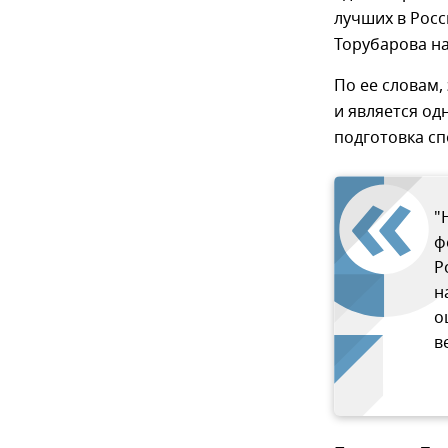
лучших в Росс
Торубарова на
По ее словам,
и является од
подготовка сп
"
ф
Р
н
о
в