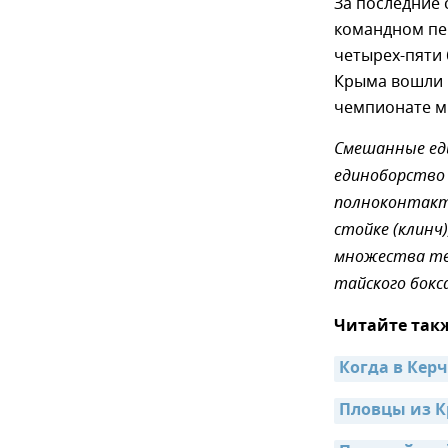
За последние
командном пер
четырех-пяти 
Крыма вошли 
чемпионате м
Смешанные еди
единоборство
полноконтактн
стойке (клинч
множества тех
тайского бокса
Читайте так
Когда в Кер
Пловцы из К