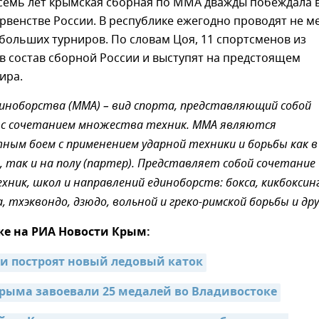
 семь лет крымская сборная по ММА дважды побеждала 
венстве России. В республике ежегодно проводят не м
больших турниров. По словам Цоя, 11 спортсменов из
в состав сборной России и выступят на предстоящем
ира.
ноборства (MMA) – вид спорта, представляющий собой
 с сочетанием множества техник. ММА являются
ым боем с применением ударной техники и борьбы как в
), так и на полу (партер). Представляет собой сочетание
ник, школ и направлений единоборств: бокса, кикбоксинг
, тхэквондо, дзюдо, вольной и греко-римской борьбы и дру
же на РИА Новости Крым:
чи построят новый ледовый каток
рыма завоевали 25 медалей во Владивостоке