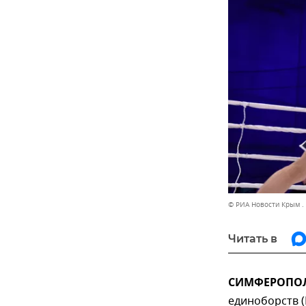
© РИА Новости Крым .
Читать в
СИМФЕРОПОЛЬ
единоборств 