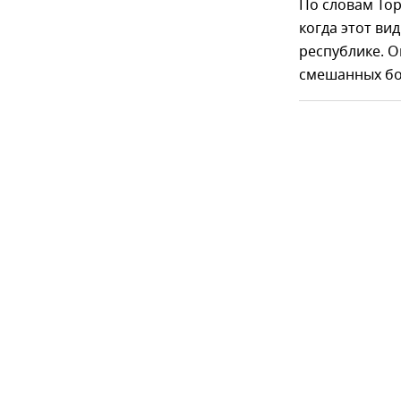
По словам Тор
когда этот ви
республике. О
смешанных бо