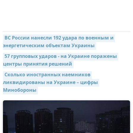
ВС России нанесли 192 удара по военным и 
энергетическим объектам Украины
57 групповых ударов - на Украине поражены 
центры принятия решений
Сколько иностранных наемников 
ликвидированы на Украине – цифры 
Минобороны